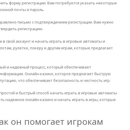
лнить форму регистрации. Вам потребуется указать некоторые
тронной почты и пароль.
правлено письмо с подтверждением регистрации. Вам нужно
дтвердить регистрацию.
 в свой аккаунт и начать играть в игровые автоматы и
слотам, рулетке, покеру и другим играм, которые предлагает
сный и надежный процесс, который обеспечивает
информации. Онлайн-казино, которое предлагает быструю
утацию, что обеспечивает безопасность и честность игр.
о простой и быстрый способ начать играть в игровые автоматы
ть надежное онлайн-казино и начать играть в игры, которые
ак он помогает игрокам