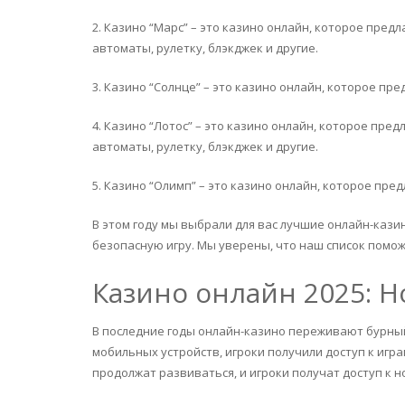
2. Казино “Марс” – это казино онлайн, которое пред
автоматы, рулетку, блэкджек и другие.
3. Казино “Солнце” – это казино онлайн, которое пр
4. Казино “Лотос” – это казино онлайн, которое пре
автоматы, рулетку, блэкджек и другие.
5. Казино “Олимп” – это казино онлайн, которое пре
В этом году мы выбрали для вас лучшие онлайн-кази
безопасную игру. Мы уверены, что наш список помож
Казино онлайн 2025: 
В последние годы онлайн-казино переживают бурный 
мобильных устройств, игроки получили доступ к игра
продолжат развиваться, и игроки получат доступ к 