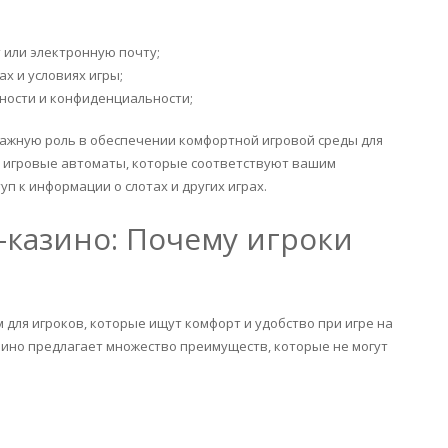
 или электронную почту;
х и условиях игры;
ности и конфиденциальности;
важную роль в обеспечении комфортной игровой среды для
ь игровые автоматы, которые соответствуют вашим
п к информации о слотах и других играх.
казино: Почему игроки
для игроков, которые ищут комфорт и удобство при игре на
азино предлагает множество преимуществ, которые не могут