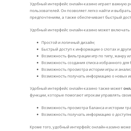
Удобный интерфейс онлайн-казино играет важную р
пользователей. Он позволяет легко найти и выбрат
предпочтениям, а также обеспечивает быстрый досту
Удобный интерфейс онлайн-казино может включать в 
Простой и логичный дизайн;
Быстрый доступ к информации о слотах и други
Возможность фильтрации игр по типу, жанру и
Возможность создания списка избранного для 
Возможность просмотра истории игры и анали
Возможность получать информацию о новых иг
Удобный интерфейс онлайн-казино также может
онл
функции, которые помогают игрокам управлять своим
Возможность просмотра баланса и истории тр
Возможность получать информацию о доступны
Кроме того, удобный интерфейс онлайн-казино може