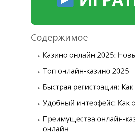
Содержимое
Казино онлайн 2025: Нов
Топ онлайн-казино 2025
Быстрая регистрация: Как
Удобный интерфейс: Как 
Преимущества онлайн-ка
онлайн