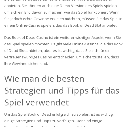
anbieten. Sie können auch eine Demo-Version des Spiels spielen,
um sich ein Bild davon zu machen, wie das Spiel funktioniert. Wenn
Sie jedoch echte Gewinne erzielen möchten, müssen Sie das Spiel in
einem Online-Casino spielen, das das Book of Dead Slot anbietet.
Das Book of Dead Casino ist ein weiterer wichtiger Aspekt, wenn Sie
das Spiel spielen möchten. Es gibt viele Online-Casinos, die das Book
of Dead Slot anbieten, aber es ist wichtig, dass Sie sich für ein
vertrauenswürdiges Casino entscheiden, um sicherzustellen, dass
Ihre Gewinne sicher sind.
Wie man die besten
Strategien und Tipps für das
Spiel verwendet
Um das Spiel Book of Dead erfolgreich zu spielen, ist es wichtig,
einige Strategien und Tipps zu verfolgen. Hier sind einige