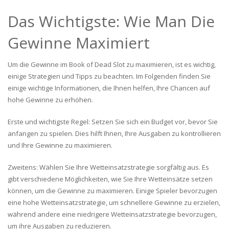
Das Wichtigste: Wie Man Die
Gewinne Maximiert
Um die Gewinne im Book of Dead Slot zu maximieren, ist es wichtig,
einige Strategien und Tipps zu beachten. Im Folgenden finden Sie
einige wichtige Informationen, die Ihnen helfen, Ihre Chancen auf
hohe Gewinne zu erhöhen.
Erste und wichtigste Regel: Setzen Sie sich ein Budget vor, bevor Sie
anfangen zu spielen. Dies hilft Ihnen, Ihre Ausgaben zu kontrollieren
und Ihre Gewinne zu maximieren.
Zweitens: Wählen Sie Ihre Wetteinsatzstrategie sorgfältig aus. Es
gibt verschiedene Möglichkeiten, wie Sie Ihre Wetteinsätze setzen
können, um die Gewinne zu maximieren. Einige Spieler bevorzugen
eine hohe Wetteinsatzstrategie, um schnellere Gewinne zu erzielen,
während andere eine niedrigere Wetteinsatzstrategie bevorzugen,
um ihre Ausgaben zu reduzieren.