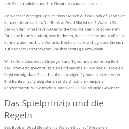
den Slot zu spielen und Ihre Gewinne zu maximieren.
Ein weiterer wichtiger Tipp ist, dass Sie sich auf die Book of Dead Slot
konzentrieren sollten. Der Book of Dead Slot ist ein 5-Walzen-Slot,
der von der Firma Play’n GO entwickelt wurde. Der Slot ist bekannt
für seine hohe Volatilität, was bedeutet, dass die Gewinne groß sein
können, aber auch die Verluste. Deshalb ist es wichtig, dass Sie sich
auf den Slot konzentrieren und Ihre Strategie entwickeln.
Wir hoffen, dass diese Strategien und Tipps Ihnen helfen, im Buch
der Toten erfolgreich zu spielen und maximale Gewinne zu erzielen.
Es ist wichtig, dass Sie sich auf die richtigen Symbole konzentrieren,
Ihre Bankroll sorgfältig planen und sich auf die Freispiele
konzentrieren. Wir wünschen Ihnen viel Glück und viele Gewinne!
Das Spielprinzip und die
Regeln
Das Book of Dead Slot ist ein 5-Walzen-Slot mit 10 festeren