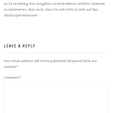
ist. Es ist wichtig, Ihre Ausgaben zu kontrollieren und Ihre Gewinne
zu maximieren, aber auch, dass Sie sich nicht zu sehr auf das
Glücksspiel einlassen.
LEAVE A REPLY
Your email address will not be published.
Required fields are
marked
*
Comment
*