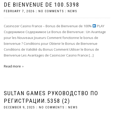
DE BIENVENUE DE 100.5398
FEBRUARY 7, 2026
|
NO COMMENTS
|
NEWS
Casinozer Casino France – Bonus de Bienvenue de 100%
PLAY
Содержимое Содержимое Le Bonus de Bienvenue : Un Avantage
pour les Nouveaux Joueurs Comment fonctionne le bonus de
bienvenue ? Conditions pour Obtenir le Bonus de Bienvenue
Conditions de Validité du Bonus Comment Utiliser le Bonus de
Bienvenue Les Avantages de Casinozer Casino France […]
Read more
SULTAN GAMES РУКОВОДСТВО ПО
РЕГИСТРАЦИИ.5358 (2)
DECEMBER 9, 2025
|
NO COMMENTS
|
NEWS