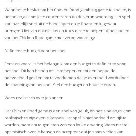
Wanneer je besluit om het Chicken Road gambling game te spelen, is
het belangrijk om je te concentreren op de verantwoording. Het spel
kan namelijk snel uit de hand lopen en je financiën in gevaar
brengen. Hier zijn enkele tips en trucs om je te helpen bij het spelen
van het Chicken Road game met verantwoording:
Definieer je budget voor het spel
Eerst en vooral is het belangrijk om een budget te definiëren voor
het spel. Dit kan helpen om je te beperken tot een bepaalde
hoeveelheid geld en om te voorkomen dat je overspeld wordt door
de spanning van het spel. Stel een budget en houd je eraan.
Wees realistisch over je kansen
Het Chicken Road game is een spel van geluk, en het is belangrijk om
realistisch te zijn over je kansen. Het spel is niet bedoeld om rijk te
worden, maar om te genieten van een leuke ervaring. Wees niet te
optimistisch over je kansen en accepteer dat je soms verlies kan