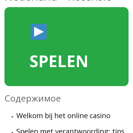
SPELEN
Содержимое
Welkom bij het online casino
Spelen met verantwoording: tips