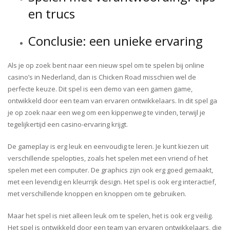
en trucs
Conclusie: een unieke ervaring
Als je op zoek bent naar een nieuw spel om te spelen bij online
casino’s in Nederland, dan is Chicken Road misschien wel de
perfecte keuze. Dit spel is een demo van een gamen game,
ontwikkeld door een team van ervaren ontwikkelaars. In dit spel ga
je op zoek naar een weg om een kippenweg te vinden, terwijl je
tegelijkertijd een casino-ervaring krijgt.
De gameplay is erg leuk en eenvoudig te leren. Je kunt kiezen uit
verschillende spelopties, zoals het spelen met een vriend of het
spelen met een computer. De graphics zijn ook erg goed gemaakt,
met een levendig en kleurrijk design. Het spel is ook erg interactief,
met verschillende knoppen en knoppen om te gebruiken.
Maar het spel is niet alleen leuk om te spelen, het is ook erg veilig.
Het spel is ontwikkeld door een team van ervaren ontwikkelaars, die