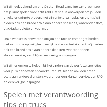
Wij zijn ook bekend om ons Chicken Road gambling game, een spel
dat je kunt spelen voor echt geld. Het spel is ontworpen om jou een
unieke ervaring te bieden, met zijn unieke gameplay en thema. Wij
bieden ook een breed scala aan andere spelletjes, waaronder slots,
blackjack, roulette en veel meer.
Onze website is ontworpen om jou een unieke ervaring te bieden,
met een focus op veiligheid, eerlijkheid en entertainment. Wij bieden
ook een breed scala aan andere diensten, waaronder een
klantenservice, een FAQ en een veiligheidspagina.
Wij zijn er om jou te helpen bij het vinden van de perfecte spelletjes
voor jouw behoeften en voorkeuren. Wij bieden ook een breed
scala aan andere diensten, waaronder een klantenservice, een FAQ
en een veiligheidspagina.
Spelen met verantwoording:
tips en trucs