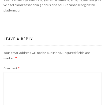
ve özel olarak tasarlanmış bonuslarla ödül kazanabileceğiniz bir
platformdur.
LEAVE A REPLY
Your email address will not be published.
Required fields are
marked
*
Comment
*