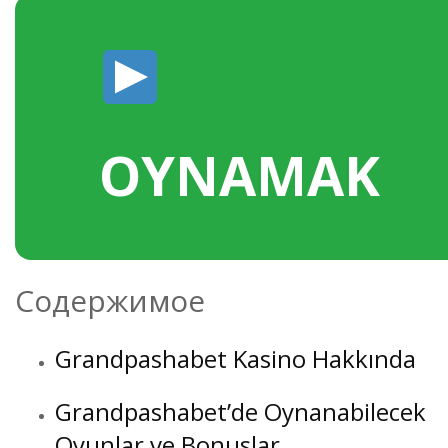
OYNAMAK
Содержимое
Grandpashabet Kasino Hakkında
Grandpashabet’de Oynanabilecek
Oyunlar ve Bonuslar