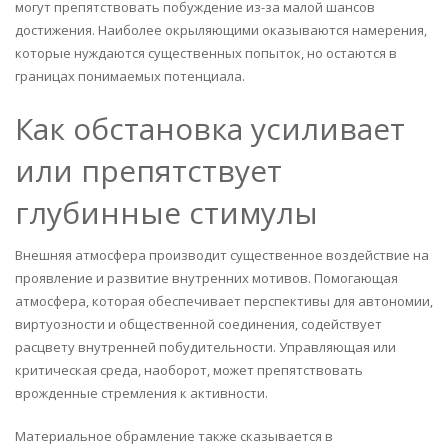
могут препятствовать побуждение из-за малой шансов
достижения. Наиболее окрыляющими оказываются намерения,
которые нуждаются существенных попыток, но остаются в
границах понимаемых потенциала.
Как обстановка усиливает
или препятствует
глубинные стимулы
Внешняя атмосфера производит существенное воздействие на
проявление и развитие внутренних мотивов. Помогающая
атмосфера, которая обеспечивает перспективы для автономии,
виртуозности и общественной соединения, содействует
расцвету внутренней побудительности. Управляющая или
критическая среда, наоборот, может препятствовать
врожденные стремления к активности.
Материальное обрамление также сказывается в