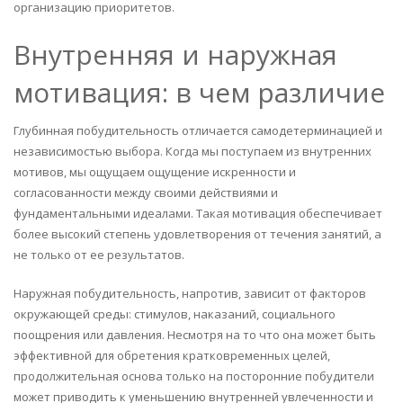
организацию приоритетов.
Внутренняя и наружная
мотивация: в чем различие
Глубинная побудительность отличается самодетерминацией и
независимостью выбора. Когда мы поступаем из внутренних
мотивов, мы ощущаем ощущение искренности и
согласованности между своими действиями и
фундаментальными идеалами. Такая мотивация обеспечивает
более высокий степень удовлетворения от течения занятий, а
не только от ее результатов.
Наружная побудительность, напротив, зависит от факторов
окружающей среды: стимулов, наказаний, социального
поощрения или давления. Несмотря на то что она может быть
эффективной для обретения кратковременных целей,
продолжительная основа только на посторонние побудители
может приводить к уменьшению внутренней увлеченности и