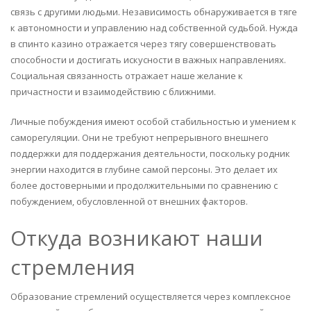
связь с другими людьми. Независимость обнаруживается в тяге
к автономности и управлению над собственной судьбой. Нужда
в спинто казино отражается через тягу совершенствовать
способности и достигать искусности в важных направлениях.
Социальная связанность отражает наше желание к
причастности и взаимодействию с ближними.
Личные побуждения имеют особой стабильностью и умением к
саморегуляции. Они не требуют непрерывного внешнего
поддержки для поддержания деятельности, поскольку родник
энергии находится в глубине самой персоны. Это делает их
более достоверными и продолжительными по сравнению с
побуждением, обусловленной от внешних факторов.
Откуда возникают наши
стремления
Образование стремлений осуществляется через комплексное