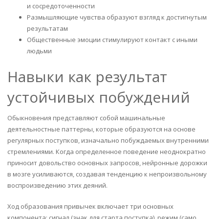
и сосредоточенности
Размышляющие чувства образуют взгляд к достигнутым
результатам
Общественные эмоции стимулируют контакт с иными
людьми
Навыки как результат
устойчивых побуждений
Обыкновения представляют собой машинальные
деятельностные паттерны, которые образуются на основе
регулярных поступков, изначально побуждаемых внутренними
стремлениями. Когда определенное поведение неоднократно
приносит довольство основных запросов, нейронные дорожки
в мозге усиливаются, создавая тенденцию к непроизвольному
воспроизведению этих деяний.
Ход образования привычек включает три основных
компонента: сигнал (знак для старта поступка), режим (само