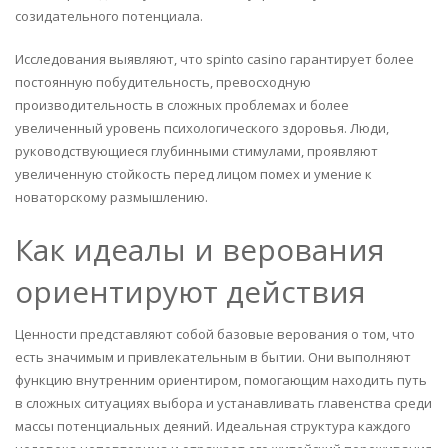
созидательного потенциала.
Исследования выявляют, что spinto casino гарантирует более
постоянную побудительность, превосходную
производительность в сложных проблемах и более
увеличенный уровень психологического здоровья. Люди,
руководствующиеся глубинными стимулами, проявляют
увеличенную стойкость перед лицом помех и умение к
новаторскому размышлению.
Как идеалы и верования
ориентируют действия
Ценности представляют собой базовые верования о том, что
есть значимым и привлекательным в бытии. Они выполняют
функцию внутренним ориентиром, помогающим находить путь
в сложных ситуациях выбора и устанавливать главенства среди
массы потенциальных деяний. Идеальная структура каждого