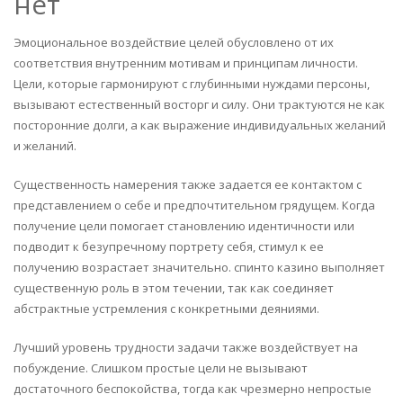
нет
Эмоциональное воздействие целей обусловлено от их
соответствия внутренним мотивам и принципам личности.
Цели, которые гармонируют с глубинными нуждами персоны,
вызывают естественный восторг и силу. Они трактуются не как
посторонние долги, а как выражение индивидуальных желаний
и желаний.
Существенность намерения также задается ее контактом с
представлением о себе и предпочтительном грядущем. Когда
получение цели помогает становлению идентичности или
подводит к безупречному портрету себя, стимул к ее
получению возрастает значительно. спинто казино выполняет
существенную роль в этом течении, так как соединяет
абстрактные устремления с конкретными деяниями.
Лучший уровень трудности задачи также воздействует на
побуждение. Слишком простые цели не вызывают
достаточного беспокойства, тогда как чрезмерно непростые