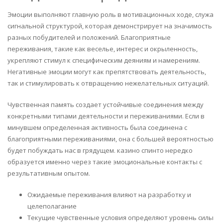
Эмоции выполняют главную роль в мотивационных ходе, служа
сигнальной структурой, которая демонстрирует на значимость
разных побудителей и положений. Благоприятные
переживания, такие как веселье, интерес и окрыленность,
укрепляют стимул к специфическим деяниям и намерениям.
Негативные эмоции могут как препятствовать деятельность,
так и стимулировать к отвращению нежелательных ситуаций.
Чувственная память создает устойчивые соединения между
конкретными типами деятельности и переживаниями. Если в
минувшем определенная активность была соединена с
благоприятными переживаниями, она с большей вероятностью
будет побуждать нас в грядущем. казино спинто нередко
образуется именно через такие эмоциональные контакты с
результативным опытом.
Ожидаемые переживания влияют на разработку и
целеполагание
Текущие чувственные условия определяют уровень силы