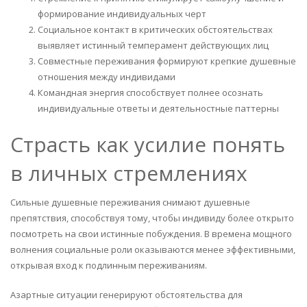
формирование индивидуальных черт
Социальное контакт в критических обстоятельствах
выявляет истинный темперамент действующих лиц
Совместные переживания формируют крепкие душевные
отношения между индивидами
Командная энергия способствует полнее осознать
индивидуальные ответы и деятельностные паттерны
Страсть как усилие понять
в личных стремлениях
Сильные душевные переживания снимают душевные
препятствия, способствуя тому, чтобы индивиду более открыто
посмотреть на свои истинные побуждения. В времена мощного
волнения социальные роли оказываются менее эффективными,
открывая вход к подлинным переживаниям.
Азартные ситуации генерируют обстоятельства для