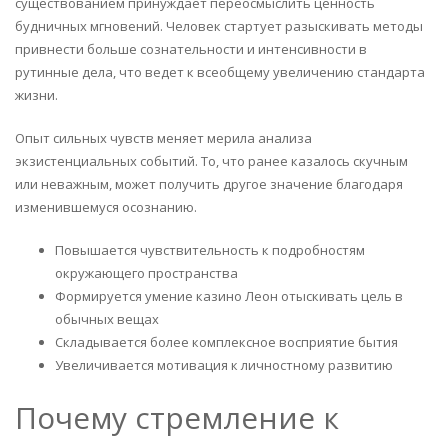
существованием принуждает переосмыслить ценность
будничных мгновений. Человек стартует разыскивать методы
привнести больше сознательности и интенсивности в
рутинные дела, что ведет к всеобщему увеличению стандарта
жизни.
Опыт сильных чувств меняет мерила анализа
экзистенциальных событий. То, что ранее казалось скучным
или неважным, может получить другое значение благодаря
изменившемуся осознанию.
Повышается чувствительность к подробностям
окружающего пространства
Формируется умение казино Леон отыскивать цель в
обычных вещах
Складывается более комплексное восприятие бытия
Увеличивается мотивация к личностному развитию
Почему стремление к