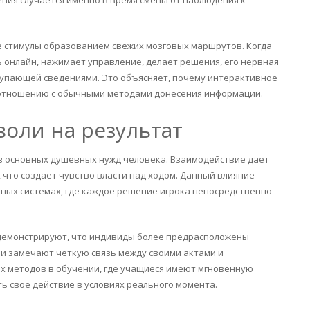
ения случается именно в время смены от наблюдения к
е стимулы образованием свежих мозговых маршрутов. Когда
 онлайн, нажимает управление, делает решения, его нервная
тупающей сведениями. Это объясняет, почему интерактивное
отношению с обычными методами донесения информации.
воли на результат
из основных душевных нужд человека. Взаимодействие дает
 что создает чувство власти над ходом. Данный влияние
ных системах, где каждое решение игрока непосредственно
демонстрируют, что индивиды более предрасположены
ли замечают четкую связь между своими актами и
х методов в обучении, где учащиеся имеют мгновенную
ь свое действие в условиях реального момента.