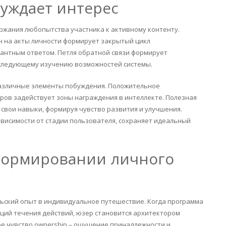
буждает интерес
ржания любопытства участника к активному контенту.
н на акты личности формирует закрытый цикл
вантным ответом. Петля обратной связи формирует
оследующему изучению возможностей системы.
различные элементы побуждения. Положительное
оров задействует зоны награждения в интеллекте. Полезная
 свои навыки, формируя чувство развития и улучшения.
ависимости от стадии пользователя, сохраняет идеальный
формировании личного
ский опыт в индивидуальное путешествие. Когда программа
ций течения действий, юзер становится архитектором
е чувство ownership – ощущение принадлежности и