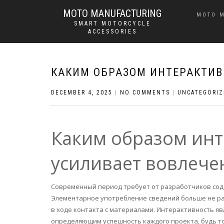
MOTO MANUFACTURING
MOTO 
SMART MOTORCYCLE
ACCESSORIES
КАКИМ ОБРАЗОМ ИНТЕРАКТИВ
DECEMBER 4, 2025
|
NO COMMENTS
|
UNCATEGORIZ
Каким образом инт
усиливает вовлече
Современный период требует от разработчиков сод
Элементарное употребление сведений больше не ра
в ходе контакта с материалами. Интерактивность я
определяющим успешность каждого проекта, будь т