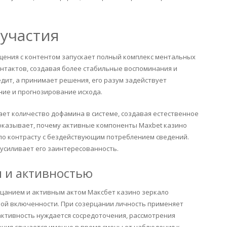
участия
щения с контентом запускает полный комплекс ментальных
онтактов, создавая более стабильные воспоминания и
дит, а принимает решения, его разум задействует
ие и прогнозирование исхода.
ает количество дофамина в системе, создавая естественное
показывает, почему активные компоненты Maxbet казино
о контрасту с бездействующим потреблением сведений.
 усиливает его заинтересованность.
 и активностью
цанием и активным актом Максбет казино зеркало
ной включенности. При созерцании личность применяет
активность нуждается сосредоточения, рассмотрения