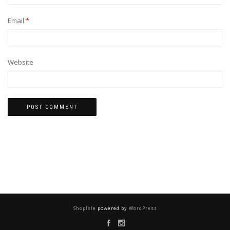
Email
*
Website
ShopIsle
powered by
WordPress