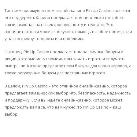
Третьим преимуществом онлайн-казино Pin Up Casino является
его поддержка. Казино предлагает вам несколько способов
связи, включая чат, электронную почту и телефон. Это
означает, что вы можете получить помощь в любое время, если
у вас возникнут вопросы или проблемы.
Наконец, Pin Up Casino предлагает вам различные бонусы и
акции, которые могут помочь вам начать играть и получать
выигрыши. Казино предлагает вам бонусы для новых игроков, а
также регулярные бонусы для постоянных игроков.
В целом, Pin Up Casino – это отличное онлайн-казино, которое
предлагает вам широкий выбор игр, безопасность, надежность
и поддержку. Если вы ищете онлайн-казино, которое может
предложить вам все, что вам нужно, то Pin Up Casino – ваш
выбор.