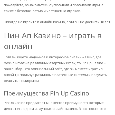
пожалуйста, ознакомьтесь с условиями и правилами игры, а
также с безопасностью и честностью игроков.
Никогда не играйте в онлайн-казино, если вы не достигли 18 лет.
Пин Ап Казино – играть в
онлайн
Если вы ищете надежное и интересное онлайн-казино, где
можно играть в различных азартных играх, то Pin Up Casino –
ваш выбор. Это официальный сайт, где вы можете играть в
онлайн, используя различные платежные системы и получать
реальные выигрыши.
Преимущества Pin Up Casino
Pin Up Casino предлагает множество преимуществ, которые
делают его одним из лучших онлайн-казино. В частности, это: