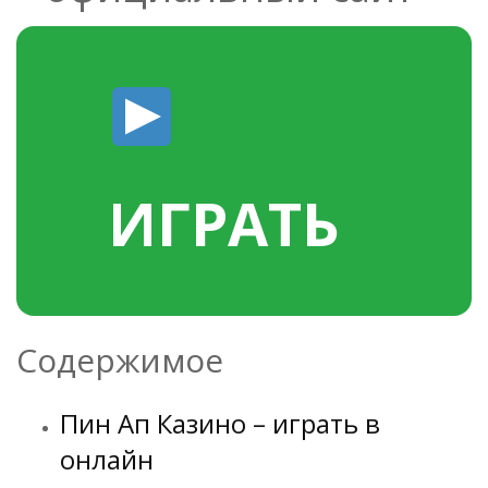
ИГРАТЬ
Содержимое
Пин Ап Казино – играть в
онлайн