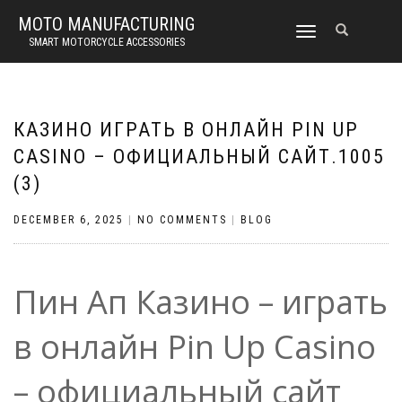
MOTO MANUFACTURING
TOGGLE
SMART MOTORCYCLE ACCESSORIES
NAVIGATION
КАЗИНО ИГРАТЬ В ОНЛАЙН PIN UP
CASINO – ОФИЦИАЛЬНЫЙ САЙТ.1005
(3)
DECEMBER 6, 2025
|
NO COMMENTS
|
BLOG
Пин Ап Казино – играть
в онлайн Pin Up Casino
– официальный сайт