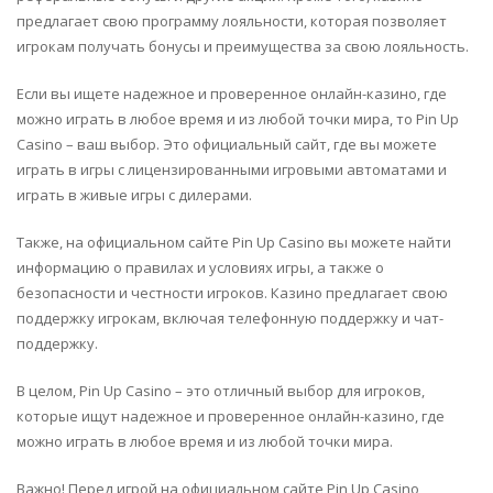
предлагает свою программу лояльности, которая позволяет
игрокам получать бонусы и преимущества за свою лояльность.
Если вы ищете надежное и проверенное онлайн-казино, где
можно играть в любое время и из любой точки мира, то Pin Up
Casino – ваш выбор. Это официальный сайт, где вы можете
играть в игры с лицензированными игровыми автоматами и
играть в живые игры с дилерами.
Также, на официальном сайте Pin Up Casino вы можете найти
информацию о правилах и условиях игры, а также о
безопасности и честности игроков. Казино предлагает свою
поддержку игрокам, включая телефонную поддержку и чат-
поддержку.
В целом, Pin Up Casino – это отличный выбор для игроков,
которые ищут надежное и проверенное онлайн-казино, где
можно играть в любое время и из любой точки мира.
Важно! Перед игрой на официальном сайте Pin Up Casino,