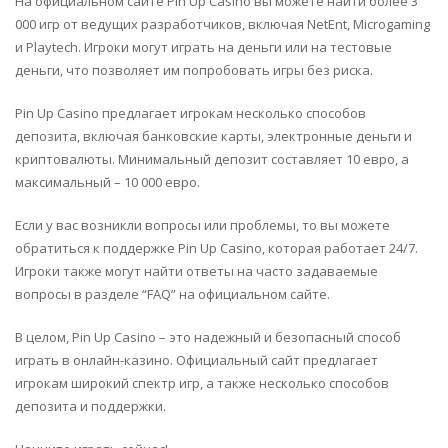
На официальном сайте Pin Up Casino вы можете найти более 3
000 игр от ведущих разработчиков, включая NetEnt, Microgaming
и Playtech. Игроки могут играть на деньги или на тестовые
деньги, что позволяет им попробовать игры без риска.
Pin Up Casino предлагает игрокам несколько способов
депозита, включая банковские карты, электронные деньги и
криптовалюты. Минимальный депозит составляет 10 евро, а
максимальный – 10 000 евро.
Если у вас возникли вопросы или проблемы, то вы можете
обратиться к поддержке Pin Up Casino, которая работает 24/7.
Игроки также могут найти ответы на часто задаваемые
вопросы в разделе “FAQ” на официальном сайте.
В целом, Pin Up Casino – это надежный и безопасный способ
играть в онлайн-казино. Официальный сайт предлагает
игрокам широкий спектр игр, а также несколько способов
депозита и поддержки.