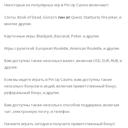
Некоторые из популярных игр в Pin Up Casino включают:
Слоты: Book of Dead, Gonzo’s
пин ап
Quest, Starburst, Fire Joker, и
многие другие.
Карточные игры: BlackJack, Baccarat, Poker, и другие.
Игры с рулеткой: European Roulette, American Roulette, и другие.
Вам доступны также несколько валют, включая USD, EUR, RUB, и
другие.
Если вы ищете играть в Pin Up Casino, вам доступны также
несколько бонусов и акций, включая приветственный бонус,
реферальный бонус, и другие.
Вам доступны также несколько способов поддержки, включая
чат, электронную почту, и телефон.
Начните играть сегодня и получите приветственный бонус!