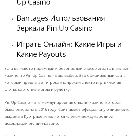
Up Casino
Вantages Использования
Зеркала Pin Up Casino
Играть Онлайн: Какие Игры и
Какие Payouts
Если вы ищете надежный и безопасный способ играть в онлайн-
казино, то Pin Up Casino – ваш выбор. Это официальный сайт,
который предлагает игрокам широкий спектр игр, включая
слоты, карточные игры и рулетку.
Pin Up Casino – это международная онлайн-казино, которая
была основана в 2016 году. Сайт имеет официальную лицензию,
выдана в Куртрахе, и является членом международной
ассоциации онлайн-казино.