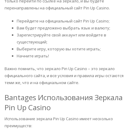
только перейти по ссылке на зеркало, и вы будете
перенаправлены на официальный сайт Pin Up Casino.
Перейдите на официальный сайт Pin Up Casino;
Вам будет предложено выбрать язык и валюту;
Зарегистрируйте свой аккаунт или войдите в
существующий;
Выберите игру, которую вы хотите играть;
Начните играть!
Важно помнить, что зеркало Pin Up Casino – это зеркало
официального сайта, и все условия и правила игры остаются
теми же, что и на официальном сайте.
Вantages Использования Зеркала
Pin Up Casino
Использование зеркала Pin Up Casino имеет несколько
преимуществ: