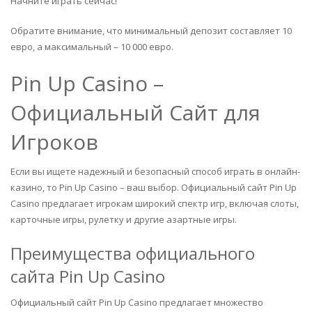
Начните играть сейчас!
Обратите внимание, что минимальный депозит составляет 10
евро, а максимальный – 10 000 евро.
Pin Up Casino –
Официальный Сайт для
Игроков
Если вы ищете надежный и безопасный способ играть в онлайн-
казино, то Pin Up Casino – ваш выбор. Официальный сайт Pin Up
Casino предлагает игрокам широкий спектр игр, включая слоты,
карточные игры, рулетку и другие азартные игры.
Преимущества официального
сайта Pin Up Casino
Официальный сайт Pin Up Casino предлагает множество