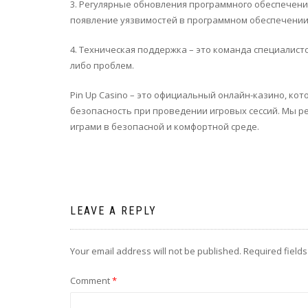
3. Регулярные обновления программного обеспечени
появление уязвимостей в программном обеспечении
4. Техническая поддержка – это команда специалист
либо проблем.
Pin Up Casino – это официальный онлайн-казино, ко
безопасность при проведении игровых сессий. Мы ре
играми в безопасной и комфортной среде.
LEAVE A REPLY
Your email address will not be published.
Required field
Comment
*