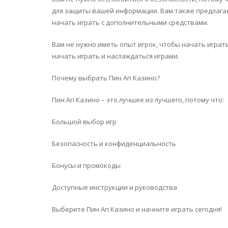
для защиты вашей информации. Вам также предлага
начать играть с дополнительными средствами.
Вам не нужно иметь опыт игрок, чтобы начать играт
начать играть и наслаждаться играми.
Почему выбрать Пин Ап Казино?
Пин Ап Казино – это лучшее из лучшего, потому что:
Большой выбор игр
Безопасность и конфиденциальность
Бонусы и промокоды
Доступные инструкции и руководства
Выберите Пин Ап Казино и начните играть сегодня!