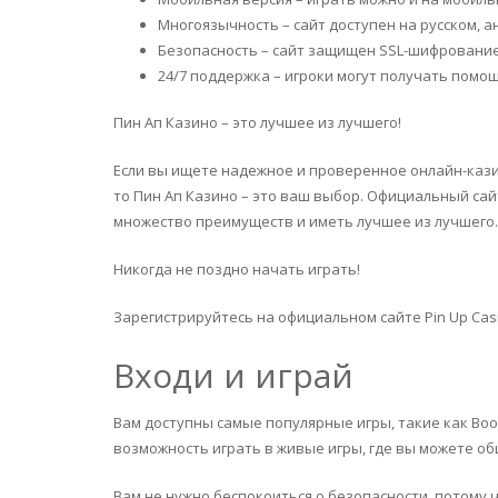
Многоязычность – сайт доступен на русском, а
Безопасность – сайт защищен SSL-шифровани
24/7 поддержка – игроки могут получать помощ
Пин Ап Казино – это лучшее из лучшего!
Если вы ищете надежное и проверенное онлайн-казин
то Пин Ап Казино – это ваш выбор. Официальный сайт
множество преимуществ и иметь лучшее из лучшего.
Никогда не поздно начать играть!
Зарегистрируйтесь на официальном сайте Pin Up Casi
Входи и играй
Вам доступны самые популярные игры, такие как Book o
возможность играть в живые игры, где вы можете об
Вам не нужно беспокоиться о безопасности, потому