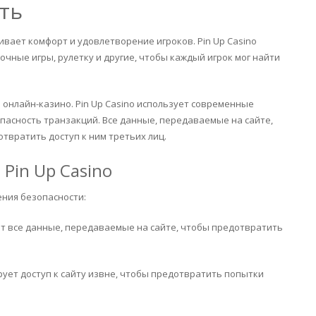
ть
ивает комфорт и удовлетворение игроков. Pin Up Casino
очные игры, рулетку и другие, чтобы каждый игрок мог найти
 онлайн-казино. Pin Up Casino использует современные
пасность транзакций. Все данные, передаваемые на сайте,
вратить доступ к ним третьих лиц.
 Pin Up Casino
ения безопасности:
ет все данные, передаваемые на сайте, чтобы предотвратить
кирует доступ к сайту извне, чтобы предотвратить попытки