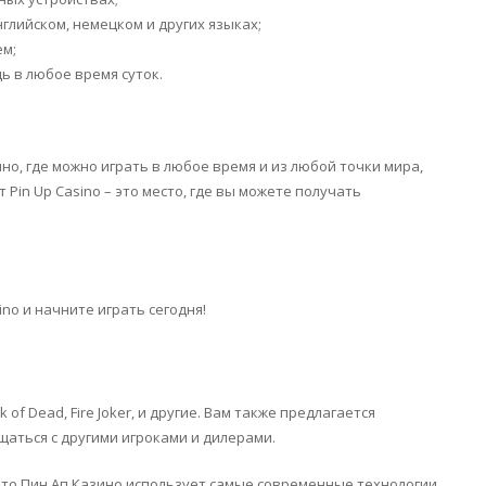
нглийском, немецком и других языках;
ем;
ь в любое время суток.
о, где можно играть в любое время и из любой точки мира,
 Pin Up Casino – это место, где вы можете получать
no и начните играть сегодня!
f Dead, Fire Joker, и другие. Вам также предлагается
щаться с другими игроками и дилерами.
 что Пин Ап Казино использует самые современные технологии