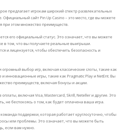
торое предлагает игрокам широкий спектр развлекательных
е. Официальный сайт Pin Up Casino – это место, где вы можете
ая при этом множество преимуществ.
тся его официальный статус. Это означает, что вы можете
кже в том, что вы получаете реальные выигрыши.
тся и лицензуется, чтобы обеспечить безопасность и
и огромный выбор игр, включая классические слоты, такие как
е и инновационные игры, такие как Pragmatic Play и NetEnt. Вы
жество преимуществ, включая бонусы и акции.
латы, включая Visa, Mastercard, Skrill, Neteller и другие. Это
ь, не беспокоясь о том, как будет оплачена ваша игра.
ь команда поддержки, которая работает круглосуточно, чтобы
просы или проблемы. Это означает, что вы можете быть
ь, если вам нужно.