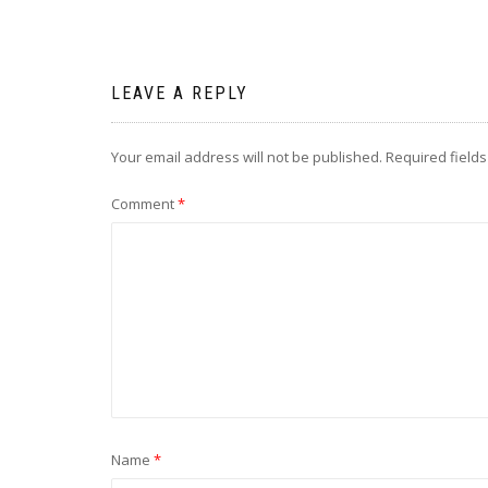
LEAVE A REPLY
Your email address will not be published.
Required field
Comment
*
Name
*