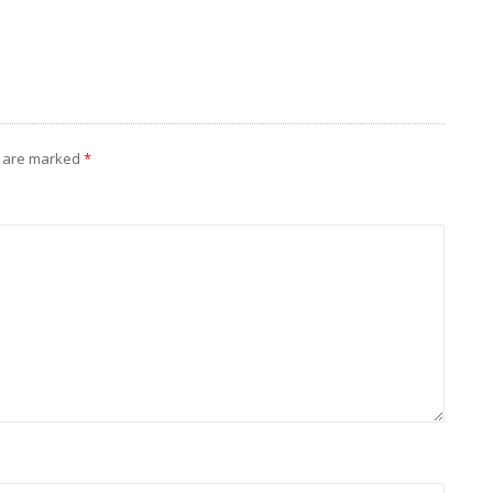
s are marked
*