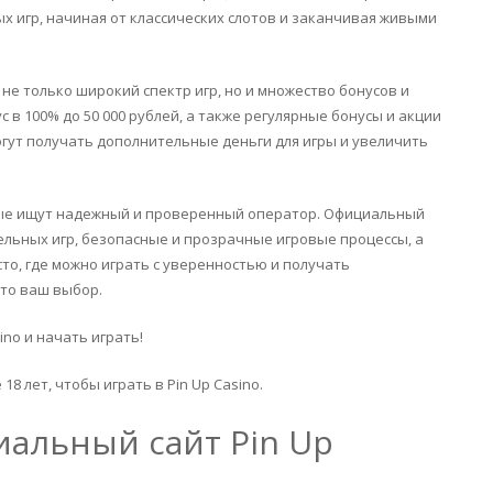
х игр, начиная от классических слотов и заканчивая живыми
не только широкий спектр игр, но и множество бонусов и
в 100% до 50 000 рублей, а также регулярные бонусы и акции
могут получать дополнительные деньги для игры и увеличить
торые ищут надежный и проверенный оператор. Официальный
ельных игр, безопасные и прозрачные игровые процессы, а
то, где можно играть с уверенностью и получать
это ваш выбор.
no и начать играть!
8 лет, чтобы играть в Pin Up Casino.
иальный сайт Pin Up