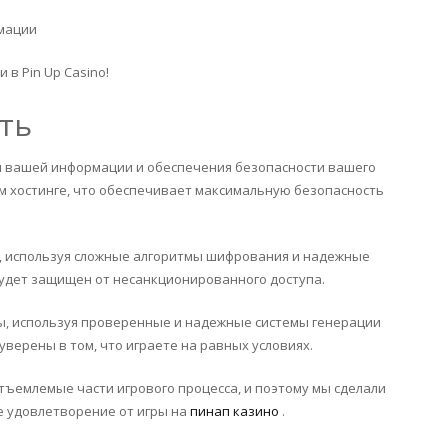
рмации
в Pin Up Casino!
ть
ы вашей информации и обеспечения безопасности вашего
м хостинге, что обеспечивает максимальную безопасность
, используя сложные алгоритмы шифрования и надежные
 будет защищен от несанкционированного доступа.
ы, используя проверенные и надежные системы генерации
уверены в том, что играете на равных условиях.
тъемлемые части игрового процесса, и поэтому мы сделали
е удовлетворение от игры на
пинап казино
.