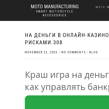
MOTO MANUFACTURING
MOTO 
SMART MOTORCYCLE
ACCESSORIES
НА ДЕНЬГИ В ОНЛАЙН-КАЗИНО
РИСКАМИ.308
NOVEMBER 22, 2025
|
NO COMMENTS
|
BLOG
Краш игра на деньг
как управлять бан