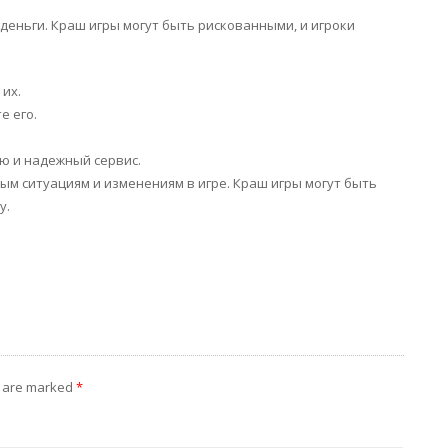
 деньги. Краш игры могут быть рискованными, и игроки
 их.
е его.
ю и надежный сервис.
ым ситуациям и изменениям в игре. Краш игры могут быть
у.
s are marked
*