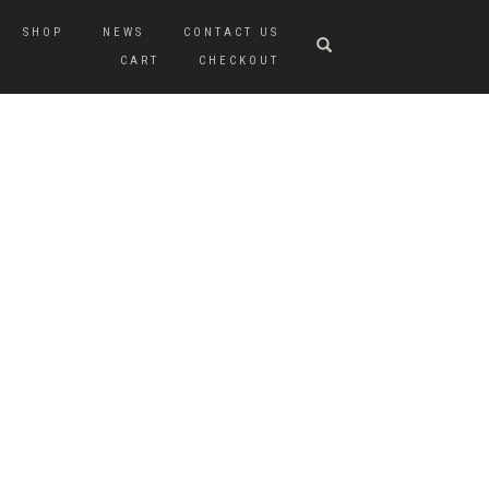
SHOP
NEWS
CONTACT US
CART
CHECKOUT