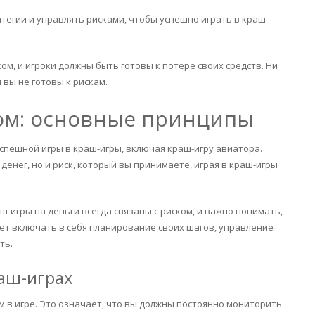
ратегии и управлять рисками, чтобы успешно играть в краш
ком, и игроки должны быть готовы к потере своих средств. Ни
 вы не готовы к рискам.
ом: основные принципы
спешной игры в краш-игры, включая краш-игру авиатора.
 денег, но и риск, который вы принимаете, играя в краш-игры
-игры на деньги всегда связаны с риском, и важно понимать,
жет включать в себя планирование своих шагов, управление
ть.
аш-играх
 в игре. Это означает, что вы должны постоянно мониторить