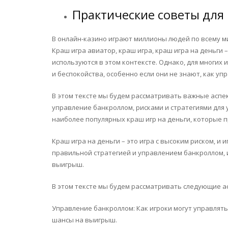
Практические советы для
В онлайн-казино играют миллионы людей по всему ми
Краш игра авиатор, краш игра, краш игра на деньги 
используются в этом контексте. Однако, для многих 
и беспокойства, особенно если они не знают, как уп
В этом тексте мы будем рассматривать важные асп
управление банкроллом, рисками и стратегиями для
наиболее популярных краш игр на деньги, которые 
Краш игра на деньги – это игра с высоким риском, и 
правильной стратегией и управлением банкроллом, 
выигрыш.
В этом тексте мы будем рассматривать следующие а
Управление банкроллом: Как игроки могут управлять
шансы на выигрыш.