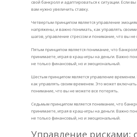
свой банкролл и адаптироваться к ситуации. Если вы
вам нужно увеличить ставку.
Четвертым принципом является управление эмоциям
напряжены, и важно понимать, как управлять своим
шагов, управление стрессом и понимание, что вы не
Пятым принципом является понимание, что банкролл –
принимаете, играя в краш-игры на деньги. Важно пон
не только финансовый, но и эмоциональный.
Шестым принципом является управление временем. К
как управлять своим временем. Это может включать 
понимание, что вы не можете все потерять.
Седьмым принципом является понимание, что банкролл
принимаете, играя в краш-игры на деньги. Важно пон
не только финансовый, но и эмоциональный.
Управление рисками: 