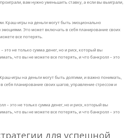
 проиграли, вам нужно уменьшить ставку, а если вы выиграли,
и. Краш-игры на деньги могут быть эмоционально
и эмоциями. Это может включать в себя планирование своих
 можете все потерять.
 это не только сумма денег, но и риск, который вы
имать, что вы не можете все потерять, и что банкролл – это
раш-игры на деньги могут быть долгими, и важно понимать,
в себя планирование своих шагов, управление стрессом и
 – это не только сумма денег, но и риск, который вы
имать, что вы не можете все потерять, и что банкролл – это
стратегии для успешной