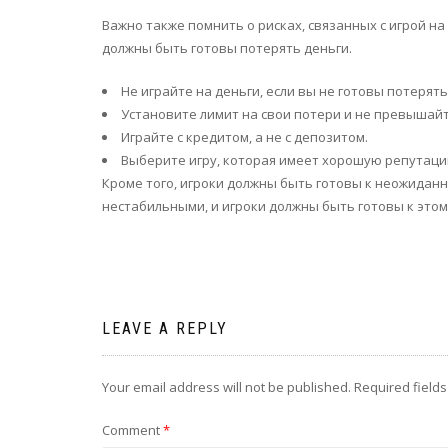
Важно также помнить о рисках, связанных с игрой на
должны быть готовы потерять деньги.
Не играйте на деньги, если вы не готовы потерять
Установите лимит на свои потери и не превышайт
Играйте с кредитом, а не с депозитом.
Выберите игру, которая имеет хорошую репутаци
Кроме того, игроки должны быть готовы к неожиданн
нестабильными, и игроки должны быть готовы к этом
LEAVE A REPLY
Your email address will not be published.
Required field
Comment
*