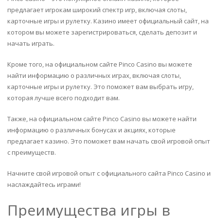
предлагает игрокам широкий спектр игр, включая слоты,
карточные игры и рулетку. Казино имеет официальный сайт, на
котором вы можете зарегистрироваться, сделать депозит и
начать играть.
Кроме того, на официальном сайте Pinco Casino вы можете
найти информацию о различных играх, включая слоты,
карточные игры и рулетку. Это поможет вам выбрать игру,
которая лучше всего подходит вам.
Также, на официальном сайте Pinco Casino вы можете найти
информацию о различных бонусах и акциях, которые
предлагает казино. Это поможет вам начать свой игровой опыт
с преимуществ.
Начните свой игровой опыт с официального сайта Pinco Casino и
наслаждайтесь играми!
Преимущества игры в