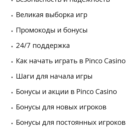
Великая выборка игр
Промокоды и бонусы
24/7 поддержка
Как начать играть в Pinco Casino
Шаги для начала игры
Бонусы и акции в Pinco Casino
Бонусы для новых игроков
Бонусы для постоянных игроков