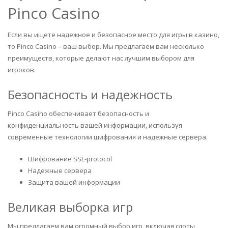
Pinco Casino
Если вы ищете надежное и безопасное место для игры в казино,
то Pinco Casino – ваш выбор. Мы предлагаем вам несколько
преимуществ, которые делают нас лучшим выбором для
игроков.
Безопасность и надежность
Pinco Casino обеспечивает безопасность и
конфиденциальность вашей информации, используя
современные технологии шифрования и надежные сервера.
Шифрование SSL-protocol
Надежные сервера
Защита вашей информации
Великая выборка игр
Мы предлагаем вам огромный выбор игр, включая слоты,