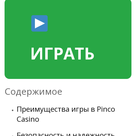
ИГРАТЬ
Содержимое
Преимущества игры в Pinco
Casino
Безопасность и надежность