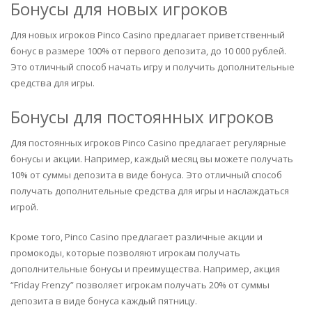
Бонусы для новых игроков
Для новых игроков Pinco Casino предлагает приветственный
бонус в размере 100% от первого депозита, до 10 000 рублей.
Это отличный способ начать игру и получить дополнительные
средства для игры.
Бонусы для постоянных игроков
Для постоянных игроков Pinco Casino предлагает регулярные
бонусы и акции. Например, каждый месяц вы можете получать
10% от суммы депозита в виде бонуса. Это отличный способ
получать дополнительные средства для игры и наслаждаться
игрой.
Кроме того, Pinco Casino предлагает различные акции и
промокоды, которые позволяют игрокам получать
дополнительные бонусы и преимущества. Например, акция
“Friday Frenzy” позволяет игрокам получать 20% от суммы
депозита в виде бонуса каждый пятницу.