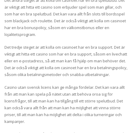
Det andra steget är att kolla om casinoet har en bra spelutbud. Det
är viktigt att hitta ett casino som erbjuder spel som man gillar, och
som har en bra spelutbud. Det kan vara allt från slots till bordsspel
som blackjack och roulette. Det är också viktigt att kolla om casinoet
har en bra bonuspolicy, såsom en välkomstbonus eller en
lojalitetsprogram.
Det tredje steget är att kolla om casinoet har en bra support. Det är
viktigt att hitta ett casino som har en bra support, såsom en livechatt
eller en e-postadress, så att man kan få hjälp om man behöver det.
Det är också viktigt att kolla om casinoet har en bra betalningspolicy,
såsom olika betalningsmetoder och snabba utbetalningar.
Casino utan svensk licens kan ge många fördelar. Det kan vara allt
från att man kan spela på nätet utan att behöva oroa sig för
licensfrågor, till att man kan ha tillgång till ett större spelutbud. Det
kan också vara allt från att man kan ha möjlighet att vinna större
priser, till att man kan ha möjlighet att delta i olika turneringar och
kampanjer.