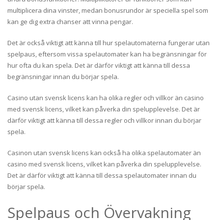
multiplicera dina vinster, medan bonusrundor är speciella spel som
kan ge dig extra chanser att vinna pengar.
Det är också viktigt att känna till hur spelautomaterna fungerar utan
spelpaus, eftersom vissa spelautomater kan ha begränsningar för
hur ofta du kan spela. Det är därför viktigt att känna till dessa
begränsningar innan du börjar spela.
Casino utan svensk licens kan ha olika regler och villkor än casino
med svensk licens, vilket kan påverka din spelupplevelse. Det är
därför viktigt att känna till dessa regler och villkor innan du börjar
spela.
Casinon utan svensk licens kan också ha olika spelautomater än
casino med svensk licens, vilket kan påverka din spelupplevelse.
Det är därför viktigt att känna till dessa spelautomater innan du
börjar spela.
Spelpaus och Övervakning