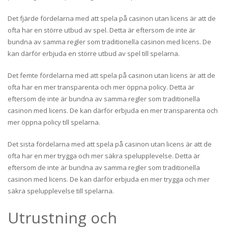
Det fjärde fördelarna med att spela på casinon utan licens är att de
ofta har en större utbud av spel. Detta är eftersom de inte är
bundna av samma regler som traditionella casinon med licens. De
kan därför erbjuda en större utbud av spel till spelarna.
Det femte fördelarna med att spela på casinon utan licens är att de
ofta har en mer transparenta och mer öppna policy. Detta är
eftersom de inte är bundna av samma regler som traditionella
casinon med licens. De kan därför erbjuda en mer transparenta och
mer öppna policy till spelarna.
Det sista fördelarna med att spela på casinon utan licens är att de
ofta har en mer trygga och mer säkra spelupplevelse. Detta är
eftersom de inte är bundna av samma regler som traditionella
casinon med licens. De kan därför erbjuda en mer trygga och mer
säkra spelupplevelse till spelarna.
Utrustning och