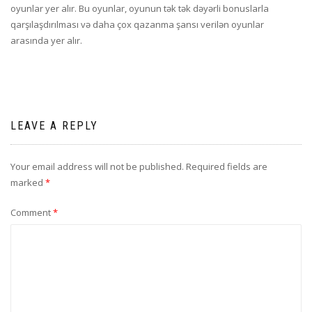
oyunlar yer alır. Bu oyunlar, oyunun tək tək dəyərli bonuslarla
qarşılaşdırılması və daha çox qazanma şansı verilən oyunlar
arasında yer alır.
LEAVE A REPLY
Your email address will not be published.
Required fields are
marked
*
Comment
*