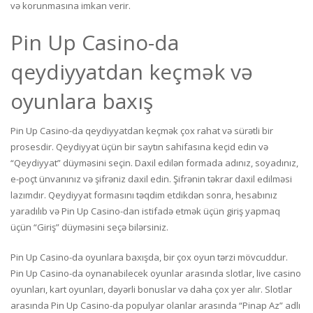
və korunmasına imkan verir.
Pin Up Casino-da
qeydiyyatdan keçmək və
oyunlara baxış
Pin Up Casino-da qeydiyyatdan keçmək çox rahat və sürətli bir
prosesdir. Qeydiyyat üçün bir saytın sahifasına keçid edin və
“Qeydiyyat” düyməsini seçin. Daxil edilən formada adınız, soyadınız,
e-poçt ünvanınız və şifrəniz daxil edin. Şifrənin təkrar daxil edilməsi
lazımdır. Qeydiyyat formasını təqdim etdikdən sonra, hesabınız
yaradılıb və Pin Up Casino-dan istifadə etmək üçün giriş yapmaq
üçün “Giriş” düyməsini seçə bilərsiniz.
Pin Up Casino-da oyunlara baxışda, bir çox oyun tərzi mövcuddur.
Pin Up Casino-da oynanabilecek oyunlar arasında slotlar, live casino
oyunları, kart oyunları, dəyərli bonuslar və daha çox yer alır. Slotlar
arasında Pin Up Casino-da populyar olanlar arasında “Pinap Az” adlı