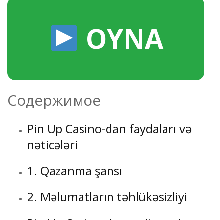
OYNA
Содержимое
Pin Up Casino-dan faydaları və
nəticələri
1. Qazanma şansı
2. Məlumatların təhlükəsizliyi