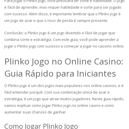
Para jogar o Plinko jogo, você precisará ter sorte e habilidade. O jogo
é fácil de aprender, mas requer habilidade e sorte para ser jogado
com sucesso. Além disso, é importante lembrar que o Plinko jogo é
um jogo de azar e que o risco de perda é sempre presente.
Conclusão: o Plinko jogo é um jogo divertido e fácil de jogar que
combina sorte e estratégia. Com este guia, você pode aprender a
jogar o Plinko jogo com sucesso e começar a jogar no cassino online.
Plinko Jogo no Online Casino:
Guia Rápido para Iniciantes
O Plinko jogo é um dos jogos mais populares nos online casinos, e é
fácil entender porquê. Com sua combinação única de azar e
estratégia, é um jogo que atrae muitos jogadores. Neste guia rápido,
vamos explicar como jogar Plinko jogo no online casino e como
aumentar suas chances de ganhar.
Como Jogar Plinko Jogo