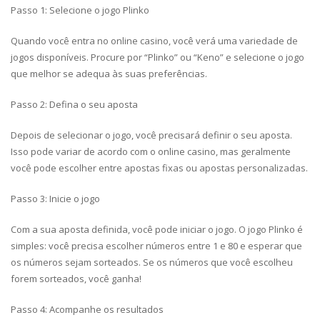
Passo 1: Selecione o jogo Plinko
Quando você entra no online casino, você verá uma variedade de
jogos disponíveis. Procure por “Plinko” ou “Keno” e selecione o jogo
que melhor se adequa às suas preferências.
Passo 2: Defina o seu aposta
Depois de selecionar o jogo, você precisará definir o seu aposta.
Isso pode variar de acordo com o online casino, mas geralmente
você pode escolher entre apostas fixas ou apostas personalizadas.
Passo 3: Inicie o jogo
Com a sua aposta definida, você pode iniciar o jogo. O jogo Plinko é
simples: você precisa escolher números entre 1 e 80 e esperar que
os números sejam sorteados. Se os números que você escolheu
forem sorteados, você ganha!
Passo 4: Acompanhe os resultados