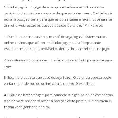
O Plinko jogo é um jogo de azar que envolve a escolha de uma
posição no tabuleiro e a espera de que as bolas caem. O objetivo é
achar a posição certa para que as bolas caem e façam você ganhar
dinheiro. Aqui estão os passos básicos para jogar Plinko jogo:
1. Escolha o online casino que você deseja jogar. Existem muitos
online casinos que oferecem Plinko jogo, então é importante
escolher um que seja confiável e ofereça boas condições de jogo.
2. Registre-se no online casino e faça uma depósito para começar a
jogar.
3. Escolha a aposta que você deseja fazer. O valor da aposta pode
variar dependendo do online casino que você escolheu.
4. Clique no botão “Jogar” para começar a jogar. As bolas começarão
a cair e você precisará achar a posição certa para que elas caem e
façam você ganhar dinheiro.