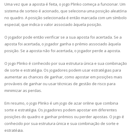
Uma vez que a aposta é feita, o jogo Plinko começa a funcionar. Um
sistema de sorteio é acionado, que seleciona uma posição aleatória
no quadro. A posição selecionada é então marcada com um símbolo
especial, que indica o valor associado àquela posição.
O jogador pode então verificar se a sua aposta foi acertada. Se a
aposta foi acertada, o jogador ganha o prémio associado àquela
posição. Se a aposta não foi acertada, o jogador perde a aposta.
O jogo Plinko é conhecido por sua estrutura única e sua combinação
de sorte e estratégia. Os jogadores podem usar estratégias para
aumentar as chances de ganhar, como apostar em posições mais
prováveis de ganhar ou usar técnicas de gestão de risco para
minimizar as perdas.
Em resumo, o jogo Plinko é um jogo de azar online que combina
sorte e estratégia. Os jogadores podem apostar em diferentes
posições do quadro e ganhar prémios ou perder apostas. O jogo é
conhecido por sua estrutura única e sua combinação de sorte e
estratégia.