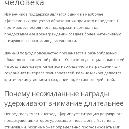
человека
Изменчивое поддержка является одним из наиболее
эффективных процессов образования прочного поведения. В
противовес постоянного поддержки, неожиданная
предоставление вознаграждений создает более интенсивную
стимуляцию к развитию деятельности.
Данный подход повсеместно применяется в разнообразных
областях человеческой работы. От казино до социальных сетей
– всюду задействуется логика неожиданного награждения для
сохранения интереса пользователей. казино Maxbet делается
критическим условием в создании аддиктивного действий.
Почему неожиданные награды
удерживают внимание длительнее
Непредсказуемость награды формирует ситуацию регулярного
предвкушения, которое удерживает повышенный степень
стимуляции. Мозг не может определенно прогнозировать миг