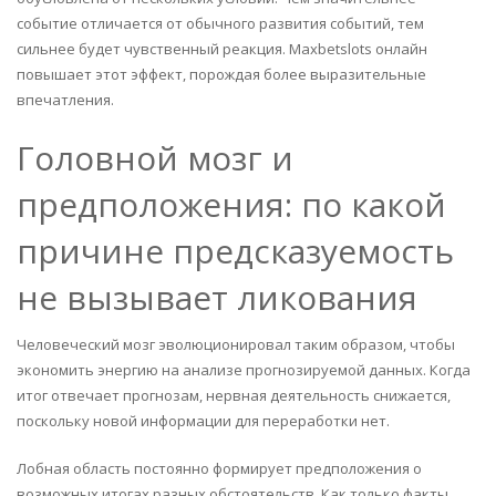
событие отличается от обычного развития событий, тем
сильнее будет чувственный реакция. Maxbetslots онлайн
повышает этот эффект, порождая более выразительные
впечатления.
Головной мозг и
предположения: по какой
причине предсказуемость
не вызывает ликования
Человеческий мозг эволюционировал таким образом, чтобы
экономить энергию на анализе прогнозируемой данных. Когда
итог отвечает прогнозам, нервная деятельность снижается,
поскольку новой информации для переработки нет.
Лобная область постоянно формирует предположения о
возможных итогах разных обстоятельств. Как только факты