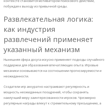
контексте становится мотиватором поискового действий,
побуждая к выходу из привычной среды.
Развлекательная логика:
как индустрия
развлечений применяет
указанный механизм
Нынешняя сфера досуга искусно применяет подходы случайного
поддержки для образования впечатляющих опыта. Игровые
механики основываются на соотношении прогнозируемости и
неожиданности.
Создатели игр аккуратно настраивают регулярность и
мощность неожиданных поощрений, чтобы сохранять
наилучший меру заинтересованности игроков. Чрезмерно
регулярные награды влекут к стремительному пресыщению, а