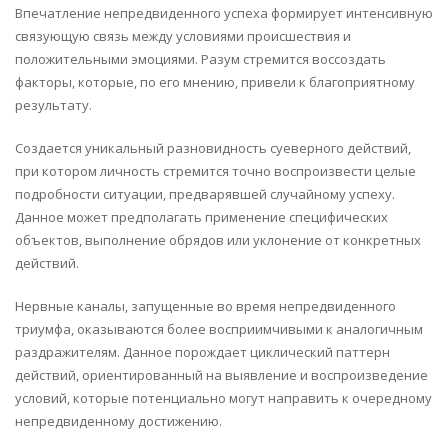
Впечатление непредвиденного успеха формирует интенсивную
связующую связь между условиями происшествия и
положительными эмоциями. Разум стремится воссоздать
факторы, которые, по его мнению, привели к благоприятному
результату.
Создается уникальный разновидность суеверного действий,
при котором личность стремится точно воспроизвести целые
подробности ситуации, предварявшей случайному успеху.
Данное может предполагать применение специфических
объектов, выполнение обрядов или уклонение от конкретных
действий.
Нервные каналы, запущенные во время непредвиденного
триумфа, оказываются более восприимчивыми к аналогичным
раздражителям. Данное порождает циклический паттерн
действий, ориентированный на выявление и воспроизведение
условий, которые потенциально могут направить к очередному
непредвиденному достижению.