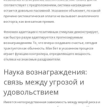
соответствует с предположением, система награждения
остается довольно пассивной. Указанное объясняет, по какой
причине систематическая оплата не вызывает аналогичного
восторга, как внезапная премия.
Феномен адаптации к позитивным стимулам демонстрирует,
как быстро разум адаптируется к прогнозируемым
вознаграждениям. То, что вчера создавало счастье, сегодня
трактуется как обычность. Мах бет в указанном процессе
играет функцию контролера, определяющего мощность
отклика на знакомые раздражители.
Наука вознаграждения:
связь между угрозой и
удовольствием
Имеется непосредственная зависимость между мерой риска и