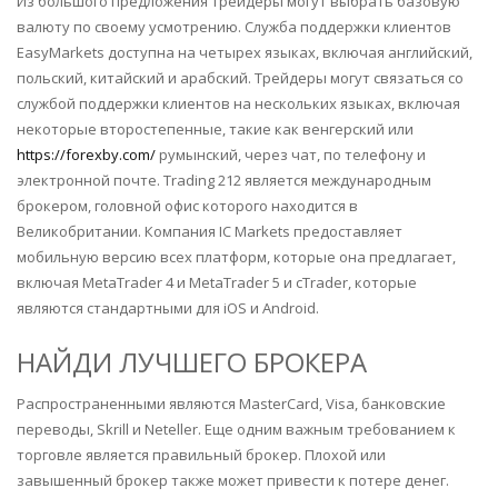
Из большого предложения трейдеры могут выбрать базовую
валюту по своему усмотрению. Служба поддержки клиентов
EasyMarkets доступна на четырех языках, включая английский,
польский, китайский и арабский. Трейдеры могут связаться со
службой поддержки клиентов на нескольких языках, включая
некоторые второстепенные, такие как венгерский или
https://forexby.com/
румынский, через чат, по телефону и
электронной почте. Trading 212 является международным
брокером, головной офис которого находится в
Великобритании. Компания IC Markets предоставляет
мобильную версию всех платформ, которые она предлагает,
включая MetaTrader 4 и MetaTrader 5 и cTrader, которые
являются стандартными для iOS и Android.
НАЙДИ ЛУЧШЕГО БРОКЕРА
Распространенными являются MasterCard, Visa, банковские
переводы, Skrill и Neteller. Еще одним важным требованием к
торговле является правильный брокер. Плохой или
завышенный брокер также может привести к потере денег.