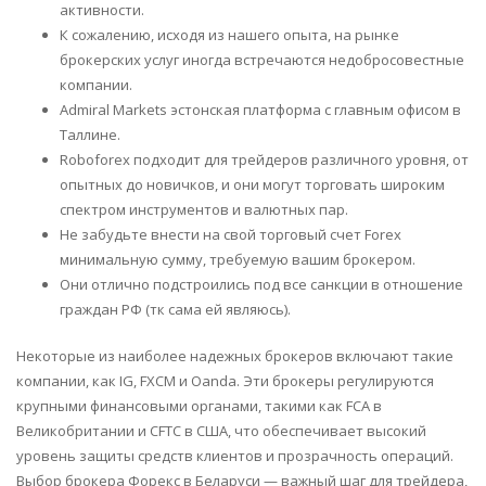
активности.
К сожалению, исходя из нашего опыта, на рынке
брокерских услуг иногда встречаются недобросовестные
компании.
Admiral Markets эстонская платформа с главным офисом в
Таллине.
Roboforex подходит для трейдеров различного уровня, от
опытных до новичков, и они могут торговать широким
спектром инструментов и валютных пар.
Не забудьте внести на свой торговый счет Forex
минимальную сумму, требуемую вашим брокером.
Они отлично подстроились под все санкции в отношение
граждан РФ (тк сама ей являюсь).
Некоторые из наиболее надежных брокеров включают такие
компании, как IG, FXCM и Oanda. Эти брокеры регулируются
крупными финансовыми органами, такими как FCA в
Великобритании и CFTC в США, что обеспечивает высокий
уровень защиты средств клиентов и прозрачность операций.
Выбор брокера Форекс в Беларуси — важный шаг для трейдера,