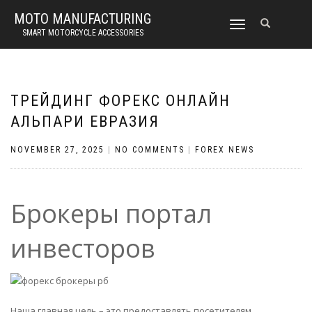
MOTO MANUFACTURING
TOGGLE
SMART MOTORCYCLE ACCESSORIES
NAVIGATION
ТРЕЙДИНГ ФОРЕКС ОНЛАЙН
АЛЬПАРИ ЕВРАЗИЯ
NOVEMBER 27, 2025
|
NO COMMENTS
|
FOREX NEWS
Брокеры портал
инвесторов
Наша главная цель – это предоставлять посетителям