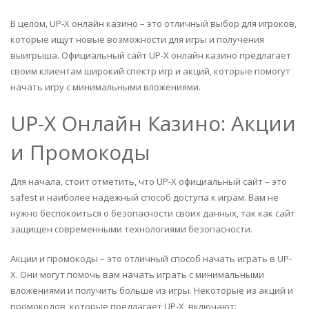
В целом, UP-X онлайн казино – это отличный выбор для игроков,
которые ищут новые возможности для игры и получения
выигрыша. Официальный сайт UP-X онлайн казино предлагает
своим клиентам широкий спектр игр и акций, которые помогут
начать игру с минимальными вложениями.
UP-X Онлайн Казино: Акции
и Промокоды
Для начала, стоит отметить, что UP-X официальный сайт – это
safest и наиболее надежный способ доступа к играм. Вам не
нужно беспокоиться о безопасности своих данных, так как сайт
защищен современными технологиями безопасности.
Акции и промокоды – это отличный способ начать играть в UP-
X. Они могут помочь вам начать играть с минимальными
вложениями и получить больше из игры. Некоторые из акций и
промокодов, которые предлагает UP-X, включают: