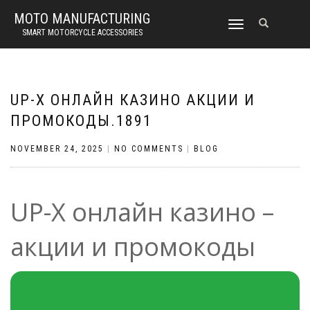
MOTO MANUFACTURING
TOGGLE
SMART MOTORCYCLE ACCESSORIES
NAVIGATION
UP-X ОНЛАЙН КАЗИНО АКЦИИ И
ПРОМОКОДЫ.1891
NOVEMBER 24, 2025
|
NO COMMENTS
|
BLOG
UP-X онлайн казино –
акции и промокоды