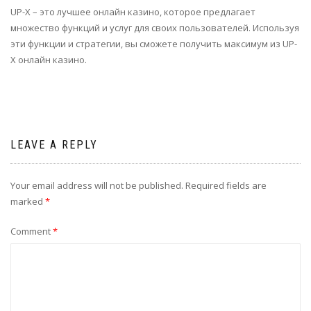
UP-X – это лучшее онлайн казино, которое предлагает
множество функций и услуг для своих пользователей. Используя
эти функции и стратегии, вы сможете получить максимум из UP-
X онлайн казино.
LEAVE A REPLY
Your email address will not be published.
Required fields are
marked
*
Comment
*