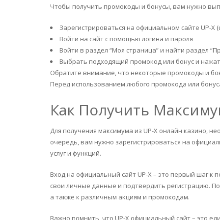
Чтобы получить промокоды и бонусы, вам нужно вы
Зарегистрироваться на официальном сайте UP-X (
Войти на сайт с помощью логина и пароля
Войти в раздел “Моя страница” и найти раздел “
Выбрать подходящий промокод или бонус и нажат
Обратите внимание, что некоторые промокоды и бон
Перед использованием любого промокода или бонуса
Как Получить Максиму
Для получения максимума из UP-X онлайн казино, не
очередь, вам нужно зарегистрироваться на официаль
услуг и функций.
Вход на официальный сайт UP-X – это первый шаг к 
свои личные данные и подтвердить регистрацию. Пос
а также к различным акциям и промокодам.
Важно помнить, что UP-X официальный сайт – это е