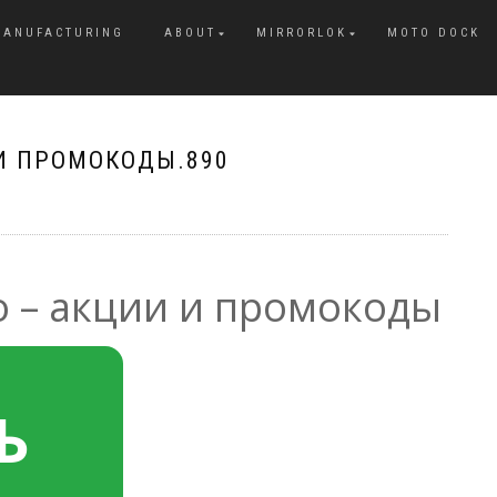
MANUFACTURING
ABOUT
MIRRORLOK
MOTO DOCK
И ПРОМОКОДЫ.890
о – акции и промокоды
Ь