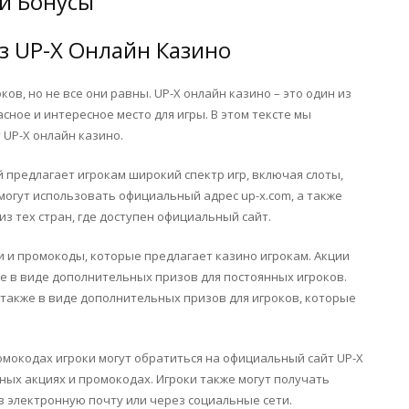
и Бонусы
з UP-X Онлайн Казино
ов, но не все они равны. UP-X онлайн казино – это один из
сное и интересное место для игры. В этом тексте мы
 UP-X онлайн казино.
й предлагает игрокам широкий спектр игр, включая слоты,
 могут использовать официальный адрес up-x.com, а также
из тех стран, где доступен официальный сайт.
и и промокоды, которые предлагает казино игрокам. Акции
же в виде дополнительных призов для постоянных игроков.
 также в виде дополнительных призов для игроков, которые
омокодах игроки могут обратиться на официальный сайт UP-X
ных акциях и промокодах. Игроки также могут получать
 электронную почту или через социальные сети.