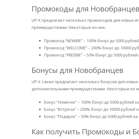
Промокоды для Новобранце
UP-X предлагает несколько промокодов для новых и
преимуществами. Некоторые из них:
Промокод “NEWBIE” – 100% бонус до 5000 рубле
Промокод “WELCOME” – 200% бонус до 10000 ру
Промокод “FREEBIE” – 50% бонус до 5000 рубле
Бонусы для Новобранцев
UP-X также предлагает несколько бонусов для новых
дополнительными преимуществами. Некоторые из н
Бонус “Новичок” – 100% бонус до 5000 рублей 
Бонус “Встреча” – 200% бонус до 10000 рублей
Бонус “Подарок” – 50% бонус до 5000 рублей н
Как получить Промокоды и Б