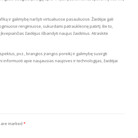
fiką ir galimybę naršyti virtualiuose pasauliuose. Žaidėjai gali
sioginiuose renginiuose, sukurdami patrauklesnę patirtį. Be to,
, įkvepiančias žaidėjus išbandyti naujus žaidimus. Atraskite
pektus, pvz., brangios įrangos poreikį ir galimybę susirgti
mi informuoti apie naujausias naujoves ir technologijas, žaidėjai
s are marked
*