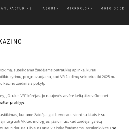
MANUFACTURING
ABOUT
MIRRORLOK
MOTO DOCK
 KAZINO
sitikimą, suteikdama žaidėjams patrauklią aplinką, kuriai
atliktu tyrimu, prognozuojama, kad VR žaidimų sektorius iki 2025 m.
su kazino žaidimais pokytį.
y, „Oculus VR“ kūrėjas. Jo naujovės atvėrė kelią tikroviškesnei
witter profilyje
.
itikimas, kuriame žaidėjai gali bendrauti vieni su kitais ir su
ą integruoti VR technologijas į žaidimus, kad žaidėjai galėtų
 gauti daugiau įžvalgų apie VR įtaką žaidimams, apsilankykite
The