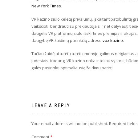
New York Times
.
VR kazino siūlo keletą privalumų, įskaitant patobulintą gra
vaikščioti, bendrauti su prekiautojais ir net dalyvauti tie
daugelis VR platformų siūlo išskirtines premijas ir akcijas
daugybę VR žaidimų parinkčių adresu
vox kazino
.
Tačiau žaidėjai turėtų turėti omenyje galimus neigiamus as
judesiais. Kadangi VR kazino rinka ir toliau vystosi, būda
galės pasirinkti optimaliausią žaidimų patirtį.
LEAVE A REPLY
Your email address will not be published.
Required field
Comment
*