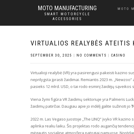
MOTO MANUFACTURING
MOTO 
SMART MOTORCYCLE
ACCESSORIES
VIRTUALIOS REALYBĖS ATEITIS
SEPTEMBER 30, 2025
|
NO COMMENTS
|
CASINO
Virtualioji realybė (VR) yra pasirengusi pakeisti kazino su
neprilygsta įprasti žaidimai. Remiantis 2023 m. „Newzoo“ 
pasieks 12 mlrd. USD, o tai rodo esminį žaidėjų sąveikos 
Viena žymi figūra VR žaidimų sektoriuje yra Palmeris Lucke
žaidimų patirčiai. Daugiau apie jo indėlį galite sužinoti jo
T
2022 m. Las Vegaso juostoje „The LINQ“ įvyko VR kazino sus
aplinka realiu laiku. Šis projektas rodo augančią tendencij
mėgautis socialine atmosfera patogiai namuose. Norėdami