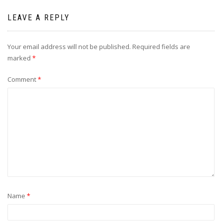
LEAVE A REPLY
Your email address will not be published.
Required fields are
marked
*
Comment
*
Name
*