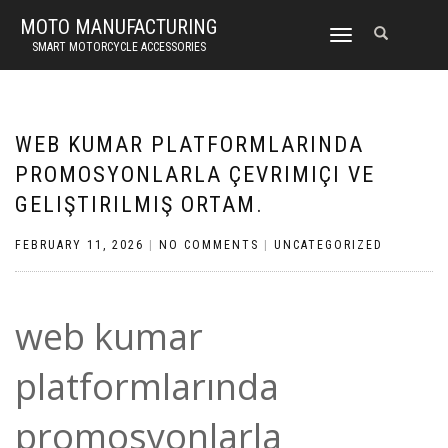
MOTO MANUFACTURING
TOGGLE
SMART MOTORCYCLE ACCESSORIES
NAVIGATION
WEB KUMAR PLATFORMLARINDA
PROMOSYONLARLA ÇEVRIMIÇI VE
GELIŞTIRILMIŞ ORTAM.
FEBRUARY 11, 2026
|
NO COMMENTS
|
UNCATEGORIZED
web kumar
platformlarında
promosyonlarla