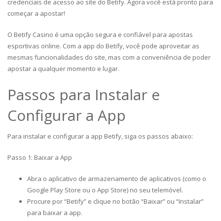
credenciais de acesso ao site do Betify. Agora você está pronto para
começar a apostar!
O Betify Casino é uma opção segura e confiável para apostas
esportivas online. Com a app do Betify, você pode aproveitar as
mesmas funcionalidades do site, mas com a conveniência de poder
apostar a qualquer momento e lugar.
Passos para Instalar e
Configurar a App
Para instalar e configurar a app Betify, siga os passos abaixo:
Passo 1: Baixar a App
Abra o aplicativo de armazenamento de aplicativos (como o
Google Play Store ou o App Store) no seu telemóvel.
Procure por “Betify” e clique no botão “Baixar” ou “Instalar”
para baixar a app.