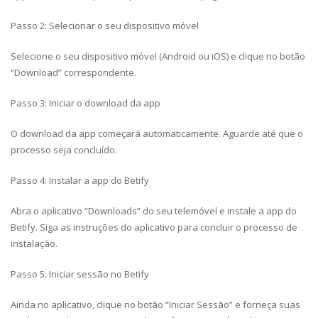
Passo 2: Selecionar o seu dispositivo móvel
Selecione o seu dispositivo móvel (Android ou iOS) e clique no botão
“Download” correspondente.
Passo 3: Iniciar o download da app
O download da app começará automaticamente. Aguarde até que o
processo seja concluído.
Passo 4: Instalar a app do Betify
Abra o aplicativo “Downloads” do seu telemóvel e instale a app do
Betify. Siga as instruções do aplicativo para concluir o processo de
instalação.
Passo 5: Iniciar sessão no Betify
Ainda no aplicativo, clique no botão “Iniciar Sessão” e forneça suas