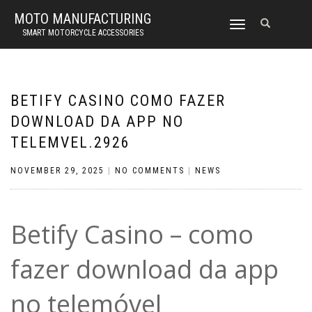
MOTO MANUFACTURING
TOGGLE
SMART MOTORCYCLE ACCESSORIES
NAVIGATION
BETIFY CASINO COMO FAZER
DOWNLOAD DA APP NO
TELEMVEL.2926
NOVEMBER 29, 2025
|
NO COMMENTS
|
NEWS
Betify Casino – como
fazer download da app
no telemóvel