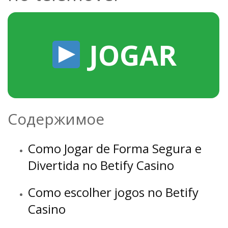
JOGAR
Содержимое
Como Jogar de Forma Segura e
Divertida no Betify Casino
Como escolher jogos no Betify
Casino