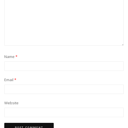
Name
*
Email
*
Website