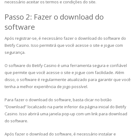
necessário aceitar os termos e condições do site.
Passo 2: Fazer o download do
software
Após registrar-se, é necessário fazer o download do software do
Betify Casino. Isso permitirá que você acesse o site e jogue com
segurança.
O software do Betify Casino é uma ferramenta segura e confiável
que permite que você acesse o site e jogue com facilidade. Além
disso, o software é regularmente atualizado para garantir que você
tenha a melhor experiência de jogo possível.
Para fazer o download do software, basta clicar no botão
“Download” localizado na parte inferior da página inicial do Betify
Casino. Isso abrirá uma janela pop-up com um link para download
do software.
Após fazer o download do software, é necessário instalar e