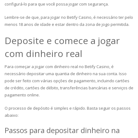
configurá-lo para que você possa jogar com segurança.
Lembre-se de que, para jogar no Betify Casino, é necessário ter pelo
menos 18 anos de idade e estar dentro da zona de jogo permitida.
Deposite e comece a jogar
com dinheiro real
Para começar a jogar com dinheiro real no Betify Casino, é
necessário depositar uma quantia de dinheiro na sua conta. Isso
pode ser feito com várias opções de pagamento, incluindo cartões
de crédito, cartões de débito, transferências bancárias e serviços de
pagamento online.
O processo de depósito é simples e rápido. Basta seguir os passos
abaixo:
Passos para depositar dinheiro na