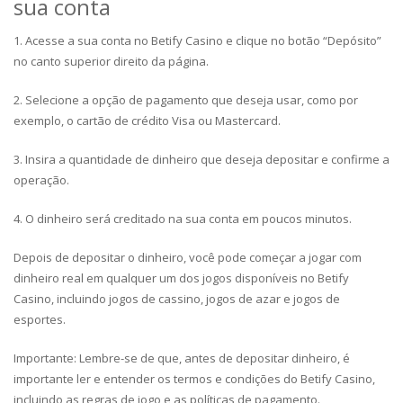
sua conta
1. Acesse a sua conta no Betify Casino e clique no botão “Depósito”
no canto superior direito da página.
2. Selecione a opção de pagamento que deseja usar, como por
exemplo, o cartão de crédito Visa ou Mastercard.
3. Insira a quantidade de dinheiro que deseja depositar e confirme a
operação.
4. O dinheiro será creditado na sua conta em poucos minutos.
Depois de depositar o dinheiro, você pode começar a jogar com
dinheiro real em qualquer um dos jogos disponíveis no Betify
Casino, incluindo jogos de cassino, jogos de azar e jogos de
esportes.
Importante: Lembre-se de que, antes de depositar dinheiro, é
importante ler e entender os termos e condições do Betify Casino,
incluindo as regras de jogo e as políticas de pagamento.