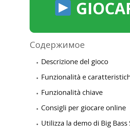
GIOCA
Содержимое
Descrizione del gioco
Funzionalità e caratteristic
Funzionalità chiave
Consigli per giocare online
Utilizza la demo di Big Bass