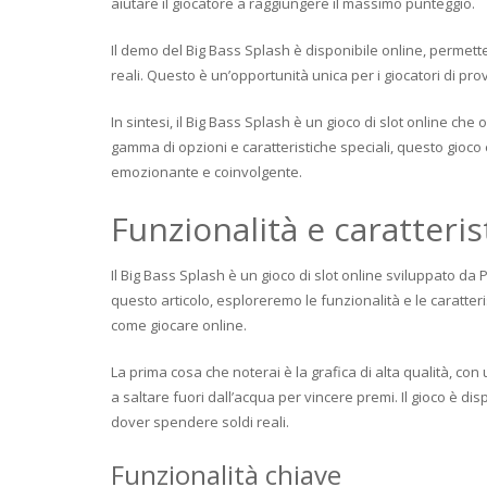
aiutare il giocatore a raggiungere il massimo punteggio.
Il demo del Big Bass Splash è disponibile online, permette
reali. Questo è un’opportunità unica per i giocatori di prov
In sintesi, il Big Bass Splash è un gioco di slot online ch
gamma di opzioni e caratteristiche speciali, questo gioco 
emozionante e coinvolgente.
Funzionalità e caratteris
Il Big Bass Splash è un gioco di slot online sviluppato da Pr
questo articolo, esploreremo le funzionalità e le caratte
come giocare online.
La prima cosa che noterai è la grafica di alta qualità, con
a saltare fuori dall’acqua per vincere premi. Il gioco è di
dover spendere soldi reali.
Funzionalità chiave