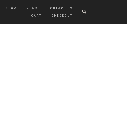
SHOP
NEWS
CONTACT US
CART
CHECKOUT