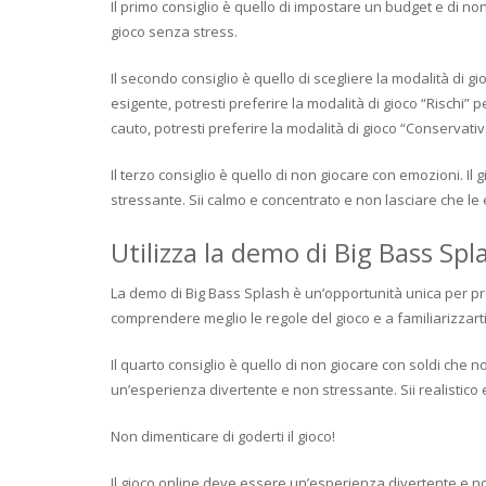
Il primo consiglio è quello di impostare un budget e di no
gioco senza stress.
Il secondo consiglio è quello di scegliere la modalità di g
esigente, potresti preferire la modalità di gioco “Rischi” 
cauto, potresti preferire la modalità di gioco “Conservativo
Il terzo consiglio è quello di non giocare con emozioni. I
stressante. Sii calmo e concentrato e non lasciare che le e
Utilizza la demo di Big Bass Spl
La demo di Big Bass Splash è un’opportunità unica per pr
comprendere meglio le regole del gioco e a familiarizzarti 
Il quarto consiglio è quello di non giocare con soldi che 
un’esperienza divertente e non stressante. Sii realistico 
Non dimenticare di goderti il gioco!
Il gioco online deve essere un’esperienza divertente e non