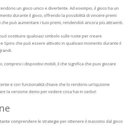
 rendono un gioco unico e divertente. Ad esempio, il gioco ha un
ento durante il gioco, offrendo la possibilità di vincere premi
pli che può aumentare i tuoi premi, rendendoli ancora più attraenti.
e può sostituire qualsiasi simbolo sulle ruote per creare
Free Spins che può essere attivato in qualsiasi momento durante il
grandi.
i, compresi i dispositivi mobili, il che significa che puoi giocare
vertente e con funzionalità chiave che lo rendono un’opzione
ovare la versione demo per vedere cosa hai in serbo!
ine
ortante comprendere le strategie per ottenere il massimo dal gioco
: