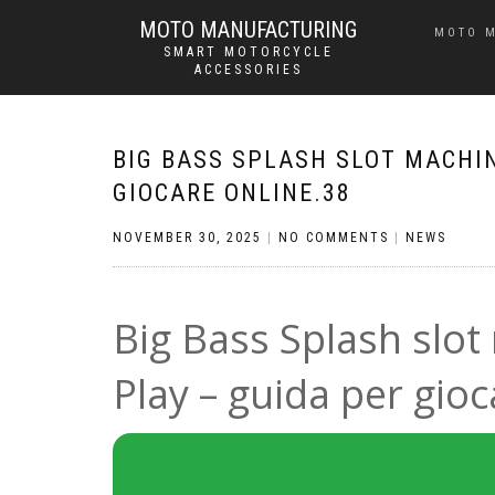
MOTO MANUFACTURING
MOTO 
SMART MOTORCYCLE
ACCESSORIES
BIG BASS SPLASH SLOT MACHIN
GIOCARE ONLINE.38
NOVEMBER 30, 2025
|
NO COMMENTS
|
NEWS
Big Bass Splash slot
Play – guida per gioc