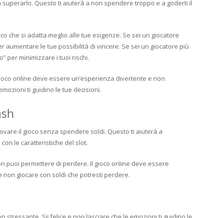
n superarlo. Questo ti aiuterà a non spendere troppo e a goderti il
ioco che si adatta meglio alle tue esigenze. Se sei un giocatore
per aumentare le tue possibilità di vincere. Se sei un giocatore più
” per minimizzare i tuoi rischi.
l gioco online deve essere un’esperienza divertente e non
mozioni ti guidino le tue decisioni.
ash
ovare il gioco senza spendere soldi. Questo ti aiuterà a
con le caratteristiche del slot.
non puoi permettere di perdere. Il gioco online deve essere
e non giocare con soldi che potresti perdere.
 stressante. Sii felice e non lasciare che le emozioni ti guidino le