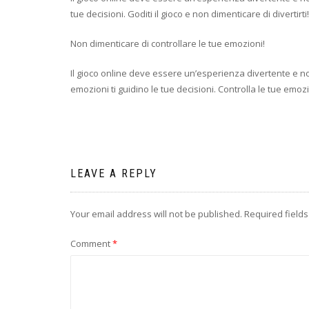
tue decisioni. Goditi il gioco e non dimenticare di divertirti!
Non dimenticare di controllare le tue emozioni!
Il gioco online deve essere un’esperienza divertente e no
emozioni ti guidino le tue decisioni. Controlla le tue emozio
LEAVE A REPLY
Your email address will not be published.
Required field
Comment
*