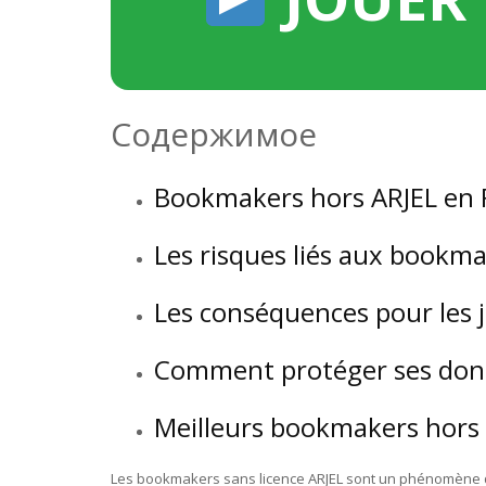
Содержимое
Bookmakers hors ARJEL en F
Les risques liés aux bookm
Les conséquences pour les 
Comment protéger ses donn
Meilleurs bookmakers hors
Les bookmakers sans licence ARJEL sont un phénomène qui