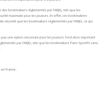
ir des bookmakers réglementés par l’ARJEL, tels que les
curité maximale pour les joueurs. En effet, ces bookmakers
e sécurité que les bookmakers réglementés par l’ARJEL, ce qui
pas une option sécurisée pour les joueurs. Il est donc important
glementés par l’ARJEL, tels que les bookmakers Paris Sportifs sans
.
 en France :