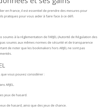
onnées et ses gains
er en France, il est essentiel de prendre des mesures pour
s pratiques pour vous aider à faire face à ce défi.
s soumis à la réglementation de l’ARJEL (Autorité de Régulation des
nt pas soumis aux mêmes normes de sécurité et de transparence
rtant de noter que les bookmakers hors ARJEL ne sont pas
ementés.
EL
 que vous pouvez considérer :
ans ARJEL.
des jeux de hasard.
 jeux de hasard, ainsi que des jeux de chance.