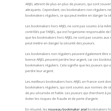
ARJEL attirent de plus en plus de joueurs, qui sont sou
attrayants. Cependant, ces bookmakers non réguliers n
bookmakers réguliers, ce qui peut mettre en danger la sé
Les bookmakers hors ARJEL ne sont pas soumis à la même
contrôlés par l’ARJEL, qui est l’organisme responsable de 
que les bookmakers hors ARJEL ne sont pas soumis aux 
peut mettre en danger la sécurité des joueurs.
Les bookmakers non réguliers peuvent également être vict
licence ARJEL peuvent perdre leur argent, car ces book
bookmakers réguliers. Cela signifie que les joueurs qui ut
perdre leur argent.
Les meilleurs bookmakers hors ARJEL en France sont donc
bookmakers réguliers, qui sont soumis aux normes de sécu
de jeu sécurisée et fiable. Les joueurs qui cherchent à j
éviter les risques de fraude et de perte d’argent.
En résumé, les
nouveau bookmaker arjel
bookmakers hor