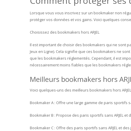
Comment protéger ses d
Lorsque vous vous inscrivez sur un bookmaker non réguli
protéger vos données et vos gains. Voici quelques conseil
Choisissez des bookmakers hors ARJEL
Il est important de choisir des bookmakers qui ne sont pa
Jeux en Ligne). Cela signifie que ces bookmakers ne so
que les bookmakers réglementés. Cependant, il est impo
nécessairement moins fiables que les bookmakers régl
Meilleurs bookmakers hors ARJ
Voici quelques-uns des meilleurs bookmakers hors ARJEL
Bookmaker A : Offre une large gamme de paris sportifs s
Bookmaker B : Propose des paris sportifs sans ARJEL et 
Bookmaker C : Offre des paris sportifs sans ARJEL et des