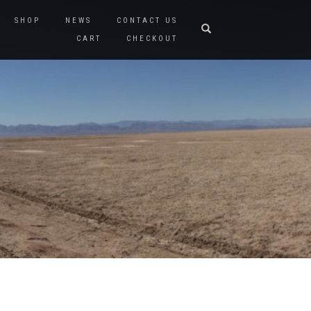
SHOP
NEWS
CONTACT US
CART
CHECKOUT