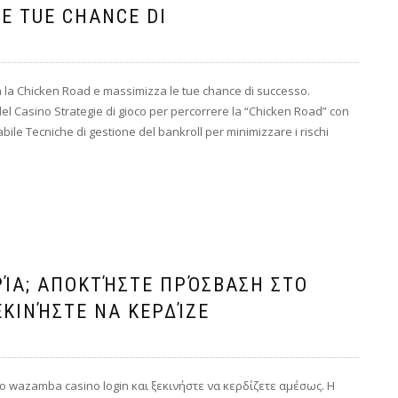
E TUE CHANCE DI
 la Chicken Road e massimizza le tue chance di successo.
el Casino Strategie di gioco per percorrere la “Chicken Road” con
bile Tecniche di gestione del bankroll per minimizzare i rischi
ΙΡΊΑ; ΑΠΟΚΤΉΣΤΕ ΠΡΌΣΒΑΣΗ ΣΤΟ
ΕΚΙΝΉΣΤΕ ΝΑ ΚΕΡΔΊΖΕ
ο wazamba casino login και ξεκινήστε να κερδίζετε αμέσως. Η