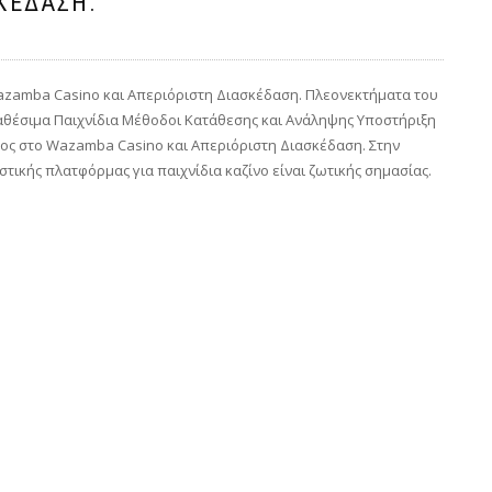
ΚΈΔΑΣΗ.
Wazamba Casino και Απεριόριστη Διασκέδαση. Πλεονεκτήματα του
αθέσιμα Παιχνίδια Μέθοδοι Κατάθεσης και Ανάληψης Υποστήριξη
δος στο Wazamba Casino και Απεριόριστη Διασκέδαση. Στην
στικής πλατφόρμας για παιχνίδια καζίνο είναι ζωτικής σημασίας.