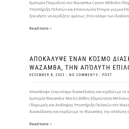
Εμπειρία Παιχνιδιού στο Wazamba Casino Μέθοδοι Πλη
Υποστήριξη Πελατών και Επικοινωνία Έτοιμοι για μια Ε
ξεκινήστε να κερδίζετε αμέσως. Στον κόσμο των διαδικτ
Read more
ΑΠΟΚΆΛΥΨΕ ΈΝΑΝ ΚΌΣΜΟ ΔΙΑΣ
WAZAMBA, ΤΗΝ ΑΠΌΛΥΤΗ ΕΠΙΛΟ
DECEMBER 8, 2025
|
NO COMMENTS
|
POST
Αποκάλυψε έναν κόσμο διασκέδασης και κερδών με το W
Εμπειρία Wazamba: Μια Εις Βάθος Εξερεύνηση Μπόνους 
Πληρωμής και Ανάληψης Υποστήριξη Πελατών στο Waza
διασκέδασης και κερδών με το Wazamba, την απόλυτη επ
Read more