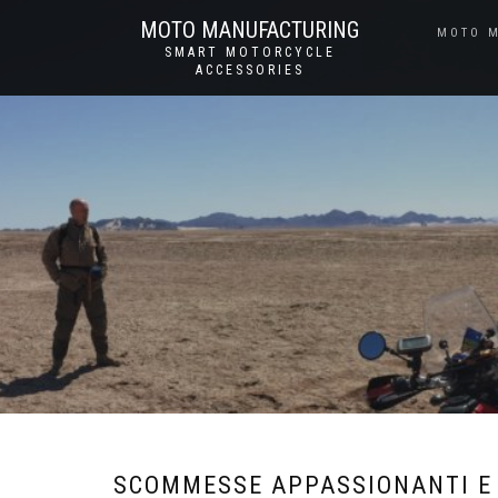
MOTO MANUFACTURING
MOTO 
SMART MOTORCYCLE
ACCESSORIES
SCOMMESSE APPASSIONANTI E 