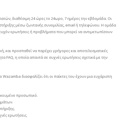
ών, διαθέσιμη 24 ώρες το 24ωρο, 7 ημέρες την εβδομάδα. Οι
τήριξης μέσω ζωντανής συνομιλίας, email ή τηλεφώνου. Η ομάδα
ε τυχόν ερωτήσεις ή προβλήματα που μπορεί να αντιμετωπίσουν
ική, και προσπαθεί να παρέχει γρήγορες και αποτελεσματικές
ητα FAQ, η οποία απαντά σε συχνές ερωτήσεις σχετικά με την
 Wazamba διασφαλίζει ότι οι παίκτες του έχουν μια ευχάριστη
δικευμένο προσωπικό.
ημάτων.
τήριξης.
χνές ερωτήσεις.