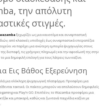
mba, την απόλυτη
στικές στιγμές.
wazamba
ξεχωρίζει ως μια καινοτόμα και συναρπαστική
ιδιών, από κλασικές υποδοχές έως συναρπαστικά επιτραπέζια
στοχεύει να παρέχει μια ανώτερη εμπειρία ψυχαγωγίας στους
ή της διεπαφή, τις γρήγορες πληρωμές και την αφοσίωσή της στην
το μια δημοφιλή επιλογή για τους λάτρεις των καζίνο.
ια Εις Βάθος Εξερεύνηση
αλλά μια ολόκληρη ψυχαγωγική πλατφόρμα. Προσφέρει μια
στίθενται τακτικά. Οι παίκτες μπορούν να απολαύσουν δημοφιλείς
ogaming και Play’n GO. Επιπλέον, το Wazamba προσφέρει μια
κτζάκ και μπακαρά, καθώς και ζωντανά παιχνίδια καζίνο με
.