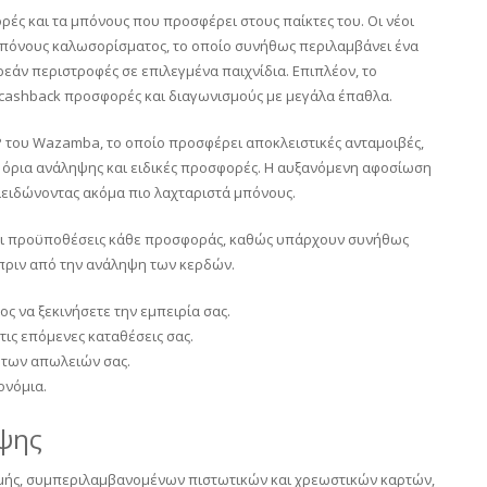
ές και τα μπόνους που προσφέρει στους παίκτες του. Οι νέοι
πόνους καλωσορίσματος, το οποίο συνήθως περιλαμβάνει ένα
εάν περιστροφές σε επιλεγμένα παιχνίδια. Επιπλέον, το
cashback προσφορές και διαγωνισμούς με μεγάλα έπαθλα.
 του Wazamba, το οποίο προσφέρει αποκλειστικές ανταμοιβές,
όρια ανάληψης και ειδικές προσφορές. Η αυξανόμενη αφοσίωση
λειδώνοντας ακόμα πιο λαχταριστά μπόνους.
αι οι προϋποθέσεις κάθε προσφοράς, καθώς υπάρχουν συνήθως
πριν από την ανάληψη των κερδών.
 να ξεκινήσετε την εμπειρία σας.
ις επόμενες καταθέσεις σας.
 των απωλειών σας.
ονόμια.
ψης
μής, συμπεριλαμβανομένων πιστωτικών και χρεωστικών καρτών,