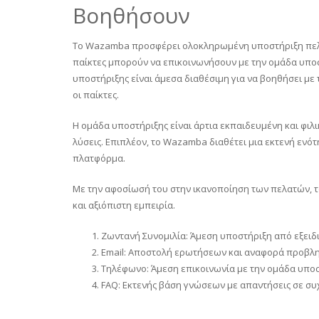
Βοηθήσουν
Το Wazamba προσφέρει ολοκληρωμένη υποστήριξη πελατ
παίκτες μπορούν να επικοινωνήσουν με την ομάδα υποσ
υποστήριξης είναι άμεσα διαθέσιμη για να βοηθήσει μ
οι παίκτες.
Η ομάδα υποστήριξης είναι άρτια εκπαιδευμένη και φιλ
λύσεις. Επιπλέον, το Wazamba διαθέτει μια εκτενή ενότ
πλατφόρμα.
Με την αφοσίωσή του στην ικανοποίηση των πελατών, το
και αξιόπιστη εμπειρία.
Ζωντανή Συνομιλία: Άμεση υποστήριξη από εξει
Email: Αποστολή ερωτήσεων και αναφορά προβλ
Τηλέφωνο: Άμεση επικοινωνία με την ομάδα υποσ
FAQ: Εκτενής βάση γνώσεων με απαντήσεις σε συ