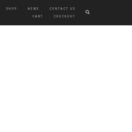
SHOP
NEWS
CONTACT US
CART
CHECKOUT