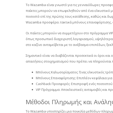
Το Wazamba είναι γνωστό για τις γενναιόδωρες προσφορ
παίκτες μπορούν να επωφεληθούν από ένα ελκυστικό μ
ποσοστό επί της πρώτης τους κατάθεσης, καθώς και δωρ
Wazamba προσφέρει τακτικά μπόνους επαναφόρτισης, 
Οι παίκτες μπορούν να συμμετέχουν στο πρόγραμμα VIP
όπως προσωπικό διαχειριστή λογαριασμού, υψηλότερα 
στο καζίνο ανταμείβεται με το ανέβασμα επιπέδων, ξεκ
Σημαντικό είναι να διαβάζονται προσεκτικά οι όροι κ
απαιτήσεις στοιχηματισμού που πρέπει να πληρούνται 
Μπόνους Καλωσορίσματος: Ένας ελκυστικός τρόπος
Μπόνους Επαναφόρτισης: Επιπλέον κεφάλαια για τ
Cashback Προσφορές: Επιστροφή ενός ποσοστού
VIP Πρόγραμμα: Αποκλειστικές ανταμοιβές και πρ
Μέθοδοι Πληρωμής και Ανάλη
Το Wazamba υποστηρίζει μια ποικιλία μεθόδων πληρω