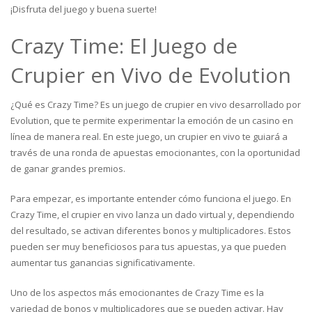
¡Disfruta del juego y buena suerte!
Crazy Time: El Juego de
Crupier en Vivo de Evolution
¿Qué es Crazy Time? Es un juego de crupier en vivo desarrollado por
Evolution, que te permite experimentar la emoción de un casino en
línea de manera real. En este juego, un crupier en vivo te guiará a
través de una ronda de apuestas emocionantes, con la oportunidad
de ganar grandes premios.
Para empezar, es importante entender cómo funciona el juego. En
Crazy Time, el crupier en vivo lanza un dado virtual y, dependiendo
del resultado, se activan diferentes bonos y multiplicadores. Estos
pueden ser muy beneficiosos para tus apuestas, ya que pueden
aumentar tus ganancias significativamente.
Uno de los aspectos más emocionantes de Crazy Time es la
variedad de bonos y multiplicadores que se pueden activar. Hay