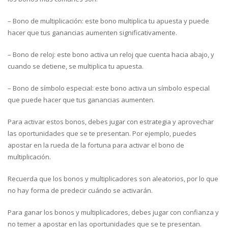
– Bono de multiplicación: este bono multiplica tu apuesta y puede
hacer que tus ganancias aumenten significativamente.
– Bono de reloj: este bono activa un reloj que cuenta hacia abajo, y
cuando se detiene, se multiplica tu apuesta.
– Bono de símbolo especial: este bono activa un símbolo especial
que puede hacer que tus ganancias aumenten.
Para activar estos bonos, debes jugar con estrategia y aprovechar
las oportunidades que se te presentan. Por ejemplo, puedes
apostar en la rueda de la fortuna para activar el bono de
multiplicación.
Recuerda que los bonos y multiplicadores son aleatorios, por lo que
no hay forma de predecir cuándo se activarán.
Para ganar los bonos y multiplicadores, debes jugar con confianza y
no temer a apostar en las oportunidades que se te presentan.