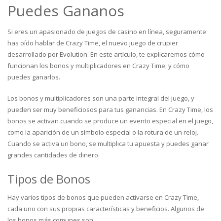
Puedes Gananos
Si eres un apasionado de juegos de casino en línea, seguramente
has oído hablar de Crazy Time, el nuevo juego de crupier
desarrollado por Evolution. En este artículo, te explicaremos cómo
funcionan los bonos y multiplicadores en Crazy Time, y cómo
puedes ganarlos.
Los bonos y multiplicadores son una parte integral del juego, y
pueden ser muy beneficiosos para tus ganancias. En Crazy Time, los
bonos se activan cuando se produce un evento especial en el juego,
como la aparición de un símbolo especial o la rotura de un reloj.
Cuando se activa un bono, se multiplica tu apuesta y puedes ganar
grandes cantidades de dinero.
Tipos de Bonos
Hay varios tipos de bonos que pueden activarse en Crazy Time,
cada uno con sus propias características y beneficios. Algunos de
los bonos más comunes son: