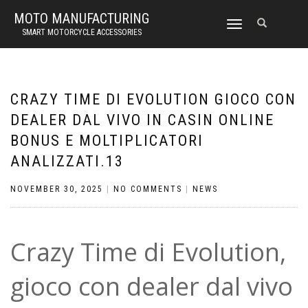
MOTO MANUFACTURING
TOGGLE
SMART MOTORCYCLE ACCESSORIES
NAVIGATION
CRAZY TIME DI EVOLUTION GIOCO CON
DEALER DAL VIVO IN CASIN ONLINE
BONUS E MOLTIPLICATORI
ANALIZZATI.13
NOVEMBER 30, 2025
|
NO COMMENTS
|
NEWS
Crazy Time di Evolution,
gioco con dealer dal vivo