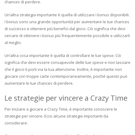
chances di perdere.
Un’altra strategia importante è quella di utilizzare i bonus disponibili.
I bonus sono una grande opportunità per aumentare le tue chances
di successo e ottenere più benefici dal gioco. Ciò significa che devi
cercare di ottenere i bonus più frequentemente possibile e utilizzarli
al meglio.
Un’altra cosa importante è quella di controllare le tue spese. Ciò
significa che devi essere consapevole delle tue spese e non lasciare
che il gioco ti porti via la tua attenzione. Inoltre, è importante non
giocare con troppe carte contemporaneamente, poiché questo può
aumentare le tue chances di perdere.
Le strategie per vincere a Crazy Time
Per iniziare a giocare a Crazy Time, è importante conoscere le
strategie per vincere. Ecco alcune strategie importanti da
considerare: