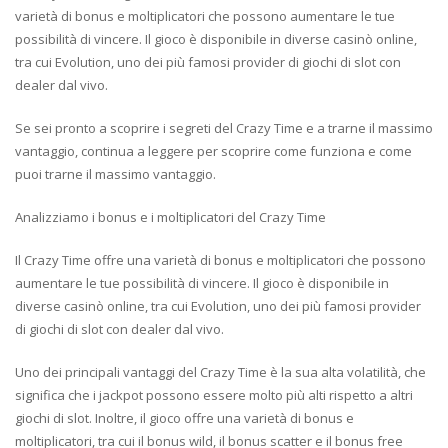
varietà di bonus e moltiplicatori che possono aumentare le tue
possibilità di vincere. Il gioco è disponibile in diverse casinò online,
tra cui Evolution, uno dei più famosi provider di giochi di slot con
dealer dal vivo.
Se sei pronto a scoprire i segreti del Crazy Time e a trarne il massimo
vantaggio, continua a leggere per scoprire come funziona e come
puoi trarne il massimo vantaggio.
Analizziamo i bonus e i moltiplicatori del Crazy Time
Il Crazy Time offre una varietà di bonus e moltiplicatori che possono
aumentare le tue possibilità di vincere. Il gioco è disponibile in
diverse casinò online, tra cui Evolution, uno dei più famosi provider
di giochi di slot con dealer dal vivo.
Uno dei principali vantaggi del Crazy Time è la sua alta volatilità, che
significa che i jackpot possono essere molto più alti rispetto a altri
giochi di slot. Inoltre, il gioco offre una varietà di bonus e
moltiplicatori, tra cui il bonus wild, il bonus scatter e il bonus free