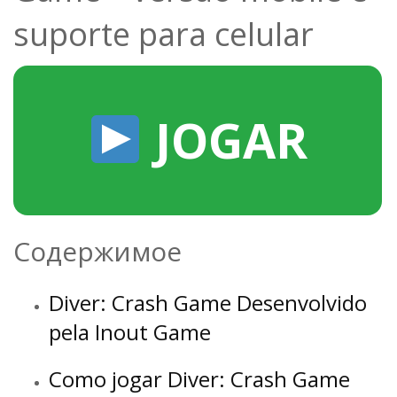
suporte para celular
JOGAR
Содержимое
Diver: Crash Game Desenvolvido
pela Inout Game
Como jogar Diver: Crash Game