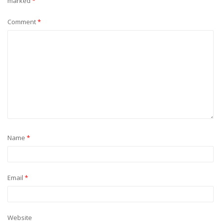
marked
*
Comment
*
Name
*
Email
*
Website