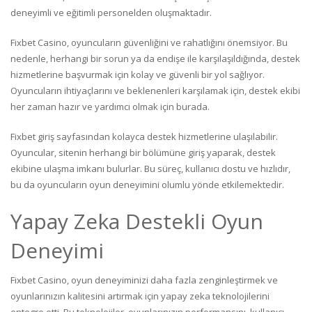
deneyimli ve eğitimli personelden oluşmaktadır.
Fixbet Casino, oyuncuların güvenliğini ve rahatlığını önemsiyor. Bu
nedenle, herhangi bir sorun ya da endişe ile karşılaşıldığında, destek
hizmetlerine başvurmak için kolay ve güvenli bir yol sağlıyor.
Oyuncuların ihtiyaçlarını ve beklenenleri karşılamak için, destek ekibi
her zaman hazır ve yardımcı olmak için burada.
Fixbet giriş sayfasından kolayca destek hizmetlerine ulaşılabilir.
Oyuncular, sitenin herhangi bir bölümüne giriş yaparak, destek
ekibine ulaşma imkanı bulurlar. Bu süreç, kullanıcı dostu ve hızlıdır,
bu da oyuncuların oyun deneyimini olumlu yönde etkilemektedir.
Yapay Zeka Destekli Oyun
Deneyimi
Fixbet Casino, oyun deneyiminizi daha fazla zenginleştirmek ve
oyunlarınızın kalitesini artırmak için yapay zeka teknolojilerini
entegre etti. Bu teknolojiler, oyunlarınızın performansını, kullanıcı