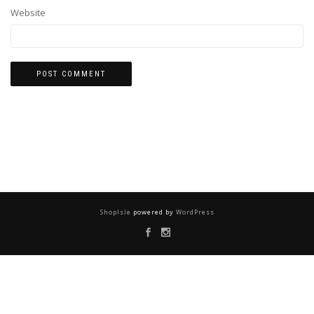
Website
ShopIsle
powered by
WordPress