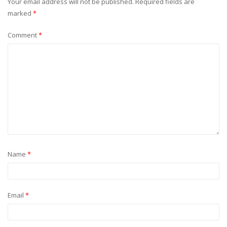
Your email address will not be published.
Required fields are
marked
*
Comment
*
Name
*
Email
*