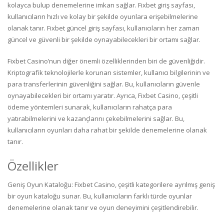
kolayca bulup denemelerine imkan sağlar. Fixbet giriş sayfası,
kullanıcıların hızlı ve kolay bir şekilde oyunlara erişebilmelerine
olanak tanır. Fixbet güncel giriş sayfası, kullanıcıların her zaman
güncel ve güvenli bir şekilde oynayabilecekleri bir ortamı sağlar.
Fixbet Casino’nun diğer önemli özelliklerinden biri de güvenliğidir.
Kriptografik teknolojilerle korunan sistemler, kullanıcı bilgilerinin ve
para transferlerinin güvenliğini sağlar. Bu, kullanıcıların güvenle
oynayabilecekleri bir ortamı yaratır. Ayrıca, Fixbet Casino, çeşitli
ödeme yöntemleri sunarak, kullanıcıların rahatça para
yatırabilmelerini ve kazançlarını çekebilmelerini sağlar. Bu,
kullanıcıların oyunları daha rahat bir şekilde denemelerine olanak
tanır.
Özellikler
Geniş Oyun Kataloğu: Fixbet Casino, çeşitli kategorilere ayrılmış geniş
bir oyun kataloğu sunar. Bu, kullanıcıların farklı türde oyunlar
denemelerine olanak tanır ve oyun deneyimini çeşitlendirebilir.