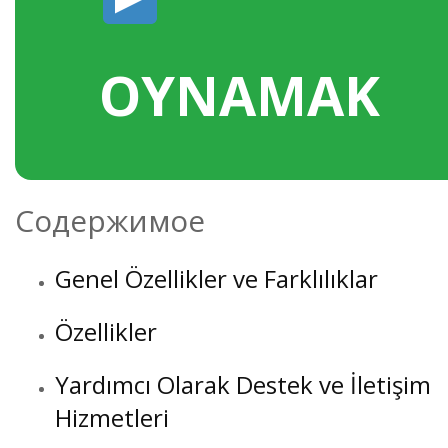
OYNAMAK
Содержимое
Genel Özellikler ve Farklılıklar
Özellikler
Yardımcı Olarak Destek ve İletişim
Hizmetleri