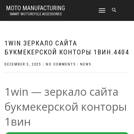
MOTO MANUFACTURING
TOGGLE
SMART MOTORCYCLE ACCESSORIES
NAVIGATION
1WIN ЗЕРКАЛО САЙТА
БУКМЕКЕРСКОЙ КОНТОРЫ 1ВИН.4404
DECEMBER 5, 2025
|
NO COMMENTS
|
NEWS
1win — зеркало сайта
букмекерской конторы
1вин