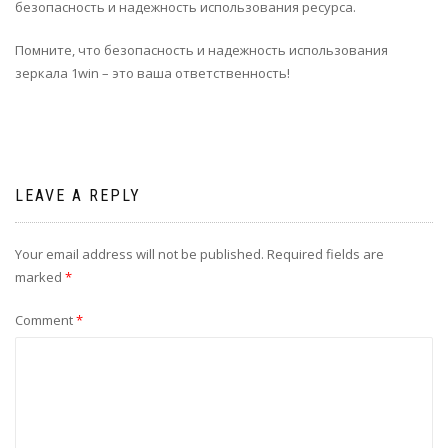
безопасность и надежность использования ресурса.
Помните, что безопасность и надежность использования
зеркала 1win – это ваша ответственность!
LEAVE A REPLY
Your email address will not be published.
Required fields are
marked
*
Comment
*