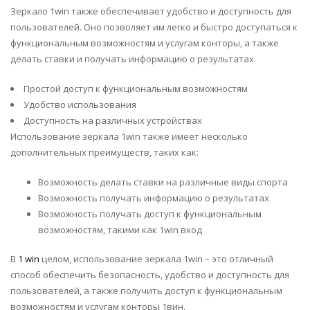
Зеркало 1win также обеспечивает удобство и доступность для
пользователей. Оно позволяет им легко и быстро доступаться к
функциональным возможностям и услугам конторы, а также
делать ставки и получать информацию о результатах.
Простой доступ к функциональным возможностям
Удобство использования
Доступность на различных устройствах
Использование зеркала 1win также имеет несколько
дополнительных преимуществ, таких как:
Возможность делать ставки на различные виды спорта
Возможность получать информацию о результатах
Возможность получать доступ к функциональным
возможностям, такими как 1win вход
В
1 win
целом, использование зеркала 1win – это отличный
способ обеспечить безопасность, удобство и доступность для
пользователей, а также получить доступ к функциональным
возможностям и услугам конторы 1вин.