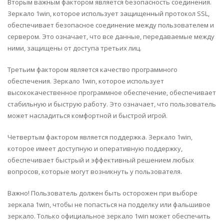
Вторым важным фактором является безопасность соединения.
Зеркало 1win, которое использует защищенный протокол SSL,
обеспечивает безопасное соединение между пользователем и
сервером. Это означает, что все данные, передаваемые между
ними, защищены от доступа третьих лиц.
Третьим фактором является качество программного
обеспечения. Зеркало 1win, которое использует
высококачественное программное обеспечение, обеспечивает
стабильную и быструю работу. Это означает, что пользователь
может насладиться комфортной и быстрой игрой.
Четвертым фактором является поддержка. Зеркало 1win,
которое имеет доступную и оперативную поддержку,
обеспечивает быстрый и эффективный решением любых
вопросов, которые могут возникнуть у пользователя.
Важно! Пользователь должен быть осторожен при выборе
зеркала 1win, чтобы не попасться на подделку или фальшивое
зеркало. Только официальное зеркало 1win может обеспечить