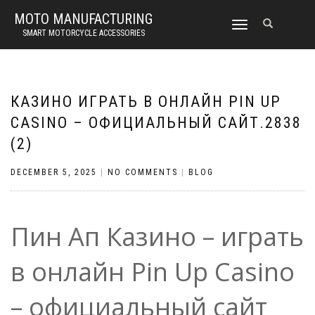
MOTO MANUFACTURING
TOGGLE
SMART MOTORCYCLE ACCESSORIES
NAVIGATION
КАЗИНО ИГРАТЬ В ОНЛАЙН PIN UP
CASINO – ОФИЦИАЛЬНЫЙ САЙТ.2838
(2)
DECEMBER 5, 2025
|
NO COMMENTS
|
BLOG
Пин Ап Казино – играть
в онлайн Pin Up Casino
– официальный сайт