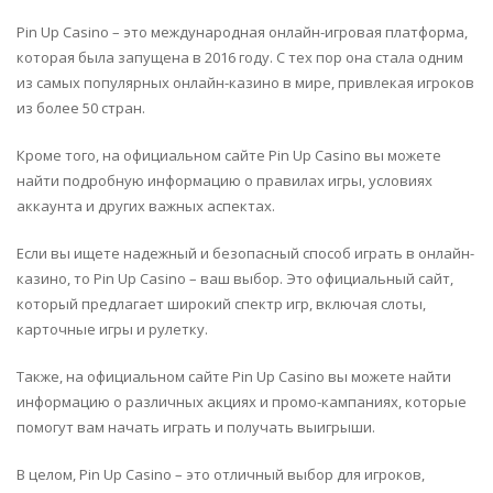
Pin Up Casino – это международная онлайн-игровая платформа,
которая была запущена в 2016 году. С тех пор она стала одним
из самых популярных онлайн-казино в мире, привлекая игроков
из более 50 стран.
Кроме того, на официальном сайте Pin Up Casino вы можете
найти подробную информацию о правилах игры, условиях
аккаунта и других важных аспектах.
Если вы ищете надежный и безопасный способ играть в онлайн-
казино, то Pin Up Casino – ваш выбор. Это официальный сайт,
который предлагает широкий спектр игр, включая слоты,
карточные игры и рулетку.
Также, на официальном сайте Pin Up Casino вы можете найти
информацию о различных акциях и промо-кампаниях, которые
помогут вам начать играть и получать выигрыши.
В целом, Pin Up Casino – это отличный выбор для игроков,