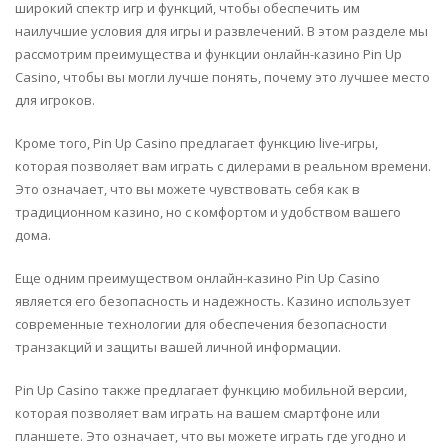
широкий спектр игр и функций, чтобы обеспечить им
наилучшие условия для игры и развлечений. В этом разделе мы
рассмотрим преимущества и функции онлайн-казино Pin Up
Casino, чтобы вы могли лучше понять, почему это лучшее место
для игроков.
Кроме того, Pin Up Casino предлагает функцию live-игры,
которая позволяет вам играть с дилерами в реальном времени.
Это означает, что вы можете чувствовать себя как в
традиционном казино, но с комфортом и удобством вашего
дома.
Еще одним преимуществом онлайн-казино Pin Up Casino
является его безопасность и надежность. Казино использует
современные технологии для обеспечения безопасности
транзакций и защиты вашей личной информации.
Pin Up Casino также предлагает функцию мобильной версии,
которая позволяет вам играть на вашем смартфоне или
планшете. Это означает, что вы можете играть где угодно и