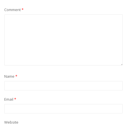
Comment
*
Name
*
Email
*
Website