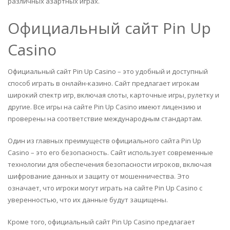
различных азартных играх.
Официальный сайт Pin Up
Casino
Официальный сайт Pin Up Casino – это удобный и доступный
способ играть в онлайн-казино. Сайт предлагает игрокам
широкий спектр игр, включая слоты, карточные игры, рулетку и
другие. Все игры на сайте Pin Up Casino имеют лицензию и
проверены на соответствие международным стандартам.
Один из главных преимуществ официального сайта Pin Up
Casino – это его безопасность. Сайт использует современные
технологии для обеспечения безопасности игроков, включая
шифрование данных и защиту от мошенничества. Это
означает, что игроки могут играть на сайте Pin Up Casino с
уверенностью, что их данные будут защищены.
Кроме того, официальный сайт Pin Up Casino предлагает