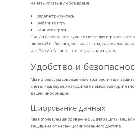
начать играть в любое время.
Зарегистрируйтесь
Выберите игру
Начните играть
Пин Ап Казино – это лучшее место для игроков, кото
широкий выбор игр, включая слоты, карточные игры, 
что Пин Ап Казино – это все, что вам нужно.
Удобство и безопаснос
Мы используем современные технологии для защит
счета. Наш сервер находится на высокоавторитетно
вашей информации.
Шифрование данных
Мы используем шифрование SSL для защиты вашей и
защищена от несанкционированного доступа.