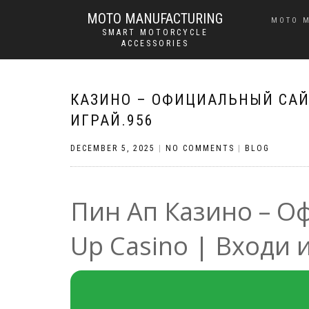
MOTO MANUFACTURING
MOTO 
SMART MOTORCYCLE
ACCESSORIES
КАЗИНО – ОФИЦИАЛЬНЫЙ САЙТ
ИГРАЙ.956
DECEMBER 5, 2025
|
NO COMMENTS
|
BLOG
Пин Ап Казино – О
Up Casino | Входи 