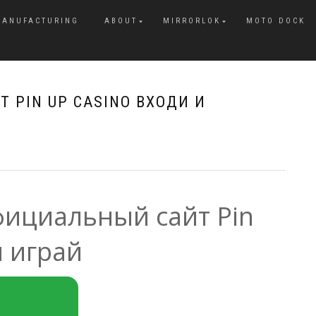
MANUFACTURING
ABOUT
MIRRORLOK
MOTO DOCK
 PIN UP CASINO ВХОДИ И
фициальный сайт Pin
и играй