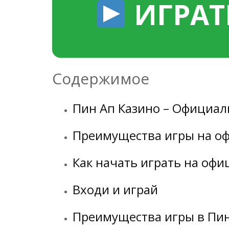
ИГРАТ
Содержимое
Пин Ап Казино – Официаль
Преимущества игры на оф
Как начать играть на офи
Входи и играй
Преимущества игры в Пин