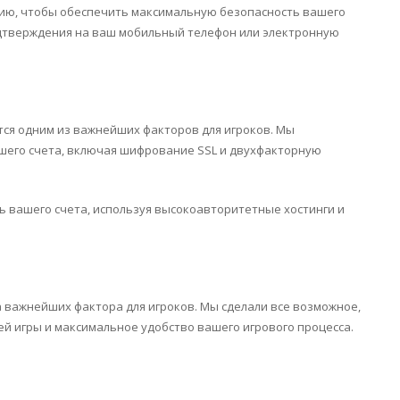
ию, чтобы обеспечить максимальную безопасность вашего
подтверждения на ваш мобильный телефон или электронную
тся одним из важнейших факторов для игроков. Мы
шего счета, включая шифрование SSL и двухфакторную
 вашего счета, используя высокоавторитетные хостинги и
а важнейших фактора для игроков. Мы сделали все возможное,
 игры и максимальное удобство вашего игрового процесса.