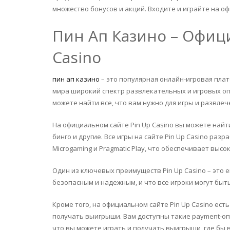
множество бонусов и акций. Входите и играйте на оф
Пин Ап Казино – Офиц
Casino
пин ап казино
– это популярная онлайн-игровая плат
мира широкий спектр развлекательных и игровых опци
можете найти все, что вам нужно для игры и развлеч
На официальном сайте Pin Up Casino вы можете найти
бинго и другие. Все игры на сайте Pin Up Casino раз
Microgaming и Pragmatic Play, что обеспечивает высо
Один из ключевых преимуществ Pin Up Casino – это е
безопасным и надежным, и что все игроки могут быт
Кроме того, на официальном сайте Pin Up Casino ест
получать выигрыши. Вам доступны такие payment-опции, 
что вы можете играть и получать выигрыши, где бы 