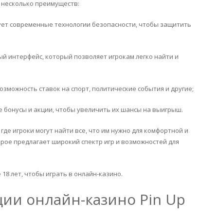
м несколько преимуществ:
ует современные технологии безопасности, чтобы защитить
ый интерфейс, который позволяет игрокам легко найти и
озможность ставок на спорт, политические события и другие;
е бонусы и акции, чтобы увеличить их шансы на выигрыш.
, где игроки могут найти все, что им нужно для комфортной и
орое предлагает широкий спектр игр и возможностей для
18 лет, чтобы играть в онлайн-казино.
ии онлайн-казино Pin Up