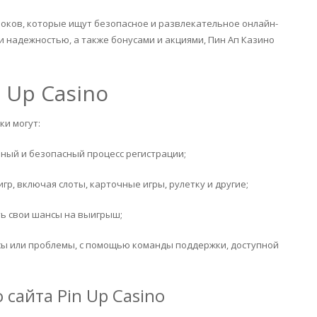
гроков, которые ищут безопасное и развлекательное онлайн-
 и надежностью, а также бонусами и акциями, Пин Ап Казино
 Up Casino
ки могут:
бный и безопасный процесс регистрации;
игр, включая слоты, карточные игры, рулетку и другие;
ть свои шансы на выигрыш;
осы или проблемы, с помощью команды поддержки, доступной
сайта Pin Up Casino