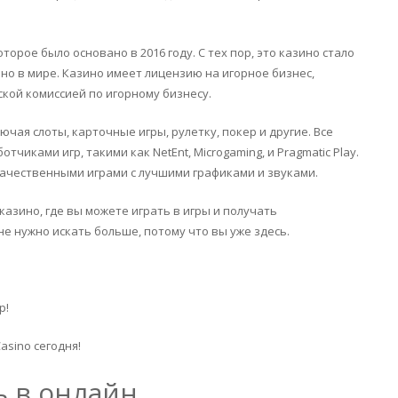
торое было основано в 2016 году. С тех пор, это казино стало
но в мире. Казино имеет лицензию на игорное бизнес,
ской комиссией по игорному бизнесу.
лючая слоты, карточные игры, рулетку, покер и другие. Все
иками игр, такими как NetEnt, Microgaming, и Pragmatic Play.
качественными играми с лучшими графиками и звуками.
азино, где вы можете играть в игры и получать
 не нужно искать больше, потому что вы уже здесь.
р!
asino сегодня!
ь в онлайн