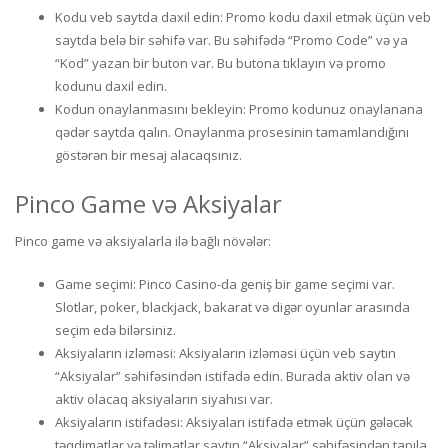
Kodu veb saytda daxil edin: Promo kodu daxil etmək üçün veb
saytda belə bir səhifə var. Bu səhifədə “Promo Code” və ya
“Kod” yazan bir buton var. Bu butona tıklayın və promo
kodunu daxil edin.
Kodun onaylanmasını bekleyin: Promo kodunuz onaylanana
qədər saytda qalın. Onaylanma prosesinin tamamlandığını
göstərən bir mesaj alacaqsınız.
Pinco Game və Aksiyalar
Pinco game və aksiyalarla ilə bağlı növələr:
Game seçimi: Pinco Casino-da geniş bir game seçimi var.
Slotlar, poker, blackjack, bakarat və digər oyunlar arasında
seçim edə bilərsiniz.
Aksiyaların izləməsi: Aksiyaların izləməsi üçün veb saytın
“Aksiyalar” səhifəsindən istifadə edin. Burada aktiv olan və
aktiv olacaq aksiyaların siyahısı var.
Aksiyaların istifadəsi: Aksiyaları istifadə etmək üçün gələcək
təqdimatlar və təlimatlar saytın “Aksiyalar” səhifəsindən tapıla