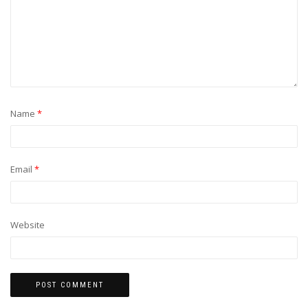
Name
*
Email
*
Website