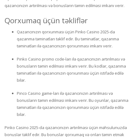
qazancınızın artırılması və bonusların təmin edilməsi imkanı verir.
Qorxumaq üçün təkliflər
Qazancınızın qorxunması üçün Pinko Casino 2025-da
qazanma təminatları təklif edir. Bu təminatlar, qazanma
təminatları ilə qazancınızın qorxunması imkanı verir.
Pinko Casino promo code-ları ilə qazancınızın artırılması və
bonusların təmin edilməsi imkanı verir. Bu kodlar, qazanma
təminatları ilə qazancınızın qorxunması üçün istifadə edilə
bilər.
Pinco Casino game-ları ilə qazancınızın artırılması və
bonusların təmin edilməsi imkanı verir. Bu oyunlar, qazanma
təminatları ilə qazancınızın qorxunması üçün istifadə edilə
bilər.
Pinko Casino 2025-da qazancınızın artırılması üçün məhsulunuzda
bonuslar təklif edir. Bu bonuslar qorxumaq və onları təmin etmək