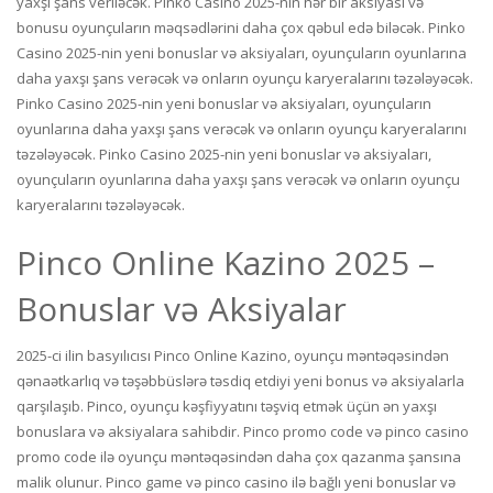
yaxşı şans veriləcək. Pinko Casino 2025-nin hər bir aksiyası və
bonusu oyunçuların məqsədlərini daha çox qəbul edə biləcək. Pinko
Casino 2025-nin yeni bonuslar və aksiyaları, oyunçuların oyunlarına
daha yaxşı şans verəcək və onların oyunçu karyeralarını təzələyəcək.
Pinko Casino 2025-nin yeni bonuslar və aksiyaları, oyunçuların
oyunlarına daha yaxşı şans verəcək və onların oyunçu karyeralarını
təzələyəcək. Pinko Casino 2025-nin yeni bonuslar və aksiyaları,
oyunçuların oyunlarına daha yaxşı şans verəcək və onların oyunçu
karyeralarını təzələyəcək.
Pinco Online Kazino 2025 –
Bonuslar və Aksiyalar
2025-ci ilin basyılıcısı Pinco Online Kazino, oyunçu məntəqəsindən
qənaətkarlıq və təşəbbüslərə təsdiq etdiyi yeni bonus və aksiyalarla
qarşılaşıb. Pinco, oyunçu kəşfiyyatını təşviq etmək üçün ən yaxşı
bonuslara və aksiyalara sahibdir. Pinco promo code və pinco casino
promo code ilə oyunçu məntəqəsindən daha çox qazanma şansına
malik olunur. Pinco game və pinco casino ilə bağlı yeni bonuslar və