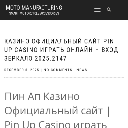
MOTO MANUFACTURING
TOGGLE
SMART MOTORCYCLE ACCESSORIES
NAVIGATION
КАЗИНО ОФИЦИАЛЬНЫЙ САЙТ PIN
UP CASINO ИГРАТЬ ОНЛАЙН – ВХОД
ЗЕРКАЛО 2025.2147
DECEMBER 5, 2025
|
NO COMMENTS
|
NEWS
Пин Ап Казино
Официальный сайт |
Pin Up Casino играть