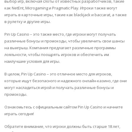
выбор игр, включая слоты от известных разработчиков, такие
как NetEnt, Microgaming и Pragmatic Play. Игроки также могут
играть в карточные игры, такие как blackjack и baccarat, а также
в рулетку и другие игры.
Pin Up Casino – это также место, где игроки могут получать
различные бонусы и промокоды, чтобы увеличить свои шансы
на выигрыш. Компания предлагает различные программы
лояльности, чтобы поощрять игроков и обеспечить им
наилучшие условия для игры.
В целом, Pin Up Casino – это отличное место для игроков,
которые ищут безопасного и надежного онлайн-казино, где они
могут насладиться игрой и получать различные бонусы и
промокоды.
Ознакомьтесь с официальным сайтом Pin Up Casino и начните
играть сегодня!
Обратите внимание, что игроки должны быть старше 18 лет,