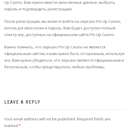
Up Casino. Вам нужно ввести свои личные данные, выбрать
пароль и подтвердить регистрацию.
После регистрации, вы можете войти на зеркало Pin Up Casino,
используя свои логин и пароль. Вам будет доступен полный
спектр игр, доступных на официальном сайте Pin Up Casino.
Важно помнить, что зеркало Pin Up Casino не является
официальным сайтом, и вам нужно быть осторожным, используя
его. Вам нужно убедиться, что зеркало является официальным и
безопасным, чтобы предотвратить любые проблемы.
LEAVE A REPLY
Your email address will not be published.
Required fields are
marked
*