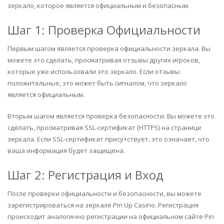
зеркало, которое является официальным и безопасным.
Шаг 1: Проверка Официальности
Первым шагом является проверка официальности зеркала. Вы
можете это сделать, просматривая отзывы других игроков,
которые уже использовали это зеркало. Если отзывы
положительные, это может быть сигналом, что зеркало
является официальным.
Вторым шагом является проверка безопасности. Вы можете это
сделать, просматривая SSL-сертификат (HTTPS) на странице
зеркала. Если SSL-сертификат присутствует, это означает, что
ваша информация будет защищена.
Шаг 2: Регистрация и Вход
После проверки официальности и безопасности, вы можете
зарегистрироваться на зеркале Pin Up Casino. Регистрация
происходит аналогично регистрации на официальном сайте Pin