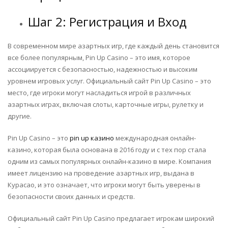
Шаг 2: Регистрация и Вход
В современном мире азартных игр, где каждый день становится
все более популярным, Pin Up Casino – это имя, которое
ассоциируется с безопасностью, надежностью и высоким
уровнем игровых услуг. Официальный сайт Pin Up Casino – это
место, где игроки могут насладиться игрой в различных
азартных играх, включая слоты, карточные игры, рулетку и
другие.
Pin Up Casino – это
pin up казино
международная онлайн-
казино, которая была основана в 2016 году и с тех пор стала
одним из самых популярных онлайн-казино в мире. Компания
имеет лицензию на проведение азартных игр, выдана в
Курасао, и это означает, что игроки могут быть уверены в
безопасности своих данных и средств.
Официальный сайт Pin Up Casino предлагает игрокам широкий