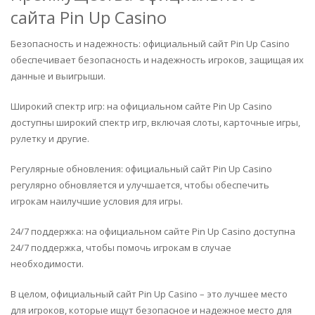
сайта Pin Up Casino
Безопасность и надежность: официальный сайт Pin Up Casino
обеспечивает безопасность и надежность игроков, защищая их
данные и выигрыши.
Широкий спектр игр: на официальном сайте Pin Up Casino
доступны широкий спектр игр, включая слоты, карточные игры,
рулетку и другие.
Регулярные обновления: официальный сайт Pin Up Casino
регулярно обновляется и улучшается, чтобы обеспечить
игрокам наилучшие условия для игры.
24/7 поддержка: на официальном сайте Pin Up Casino доступна
24/7 поддержка, чтобы помочь игрокам в случае
необходимости.
В целом, официальный сайт Pin Up Casino – это лучшее место
для игроков, которые ищут безопасное и надежное место для