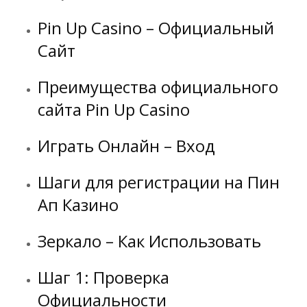
Pin Up Casino – Официальный
Сайт
Преимущества официального
сайта Pin Up Casino
Играть Онлайн – Вход
Шаги для регистрации на Пин
Ап Казино
Зеркало – Как Использовать
Шаг 1: Проверка
Официальности