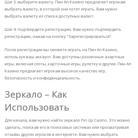
Шаг 3: выберите валюту. Пин Ап Казино предлагает игрокам
выбрать валюту, в которой они хотят играть. Вам нужно
выбрать валюту из списка доступных валют.
Шаг 4: подтвердите регистрацию. Вам нужно подтвердить
регистрацию, нажав на кнопку “Зарегистрироваться”.
После регистрации вы сможете играть на Пин Ап Казино,
используя ваш аккаунт. Вам доступны различные азартные
игры, включая слоты, карточные игры, рулетку и другие. Пин Ап
Казино предлагает игрокам высокое качество игр,
безопасность и конфиденциальность.
Зеркало – Как
Использовать
Для начала, вам нужно найти зеркало Pin Up Casino. Это можно
сделать, поискав его в поисковых системах или просматривая
отзывы других игроков в интернете. Вам нужно выбрать