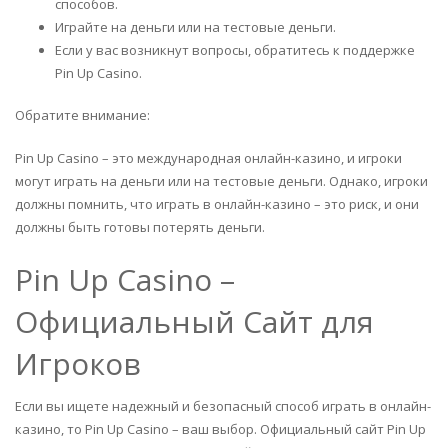
способов.
Играйте на деньги или на тестовые деньги.
Если у вас возникнут вопросы, обратитесь к поддержке
Pin Up Casino.
Обратите внимание:
Pin Up Casino – это международная онлайн-казино, и игроки
могут играть на деньги или на тестовые деньги. Однако, игроки
должны помнить, что играть в онлайн-казино – это риск, и они
должны быть готовы потерять деньги.
Pin Up Casino –
Официальный Сайт для
Игроков
Если вы ищете надежный и безопасный способ играть в онлайн-
казино, то Pin Up Casino – ваш выбор. Официальный сайт Pin Up