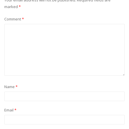
marked
*
Comment
*
Name
*
Email
*