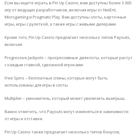
Если вы ищете играть в Pin Up Casino, вам доступны более 3 000
игр от ведущих разработчиков, включая игры от NetEnt,
Microgaming и Pragmatic Play. Вам доступны слоты, карточные
игры, игры с рулеткой, а также игры с живыми дилерами.
Кроме того, Pin Up Casino предлагает несколько типов Payouts,
включая:
Progressive Jackpots – прогрессивные джекпоты, которые растут
с каждым ставкой, сделанной игроками.
Free Spins – бесплатные спины, которые могут быть
использованы для игры в слоты.
Multiplier – умножитель, который может увеличить выигрыш.
Важно отметить, что Payouts могут изменяться в зависимости
от игры и отставки.
Pin Up Casino также предлагает несколько типов бонусов,