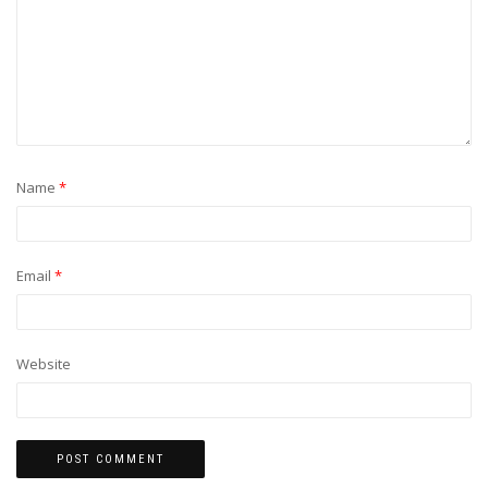
Name
*
Email
*
Website