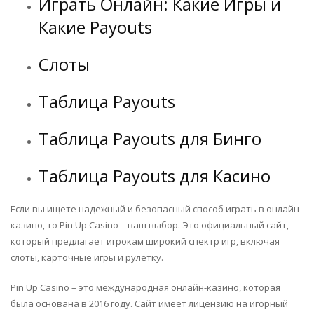
Играть Онлайн: Какие Игры и
Какие Payouts
Слоты
Таблица Payouts
Таблица Payouts для Бинго
Таблица Payouts для Касино
Если вы ищете надежный и безопасный способ играть в онлайн-
казино, то Pin Up Casino – ваш выбор. Это официальный сайт,
который предлагает игрокам широкий спектр игр, включая
слоты, карточные игры и рулетку.
Pin Up Casino – это международная онлайн-казино, которая
была основана в 2016 году. Сайт имеет лицензию на игорный