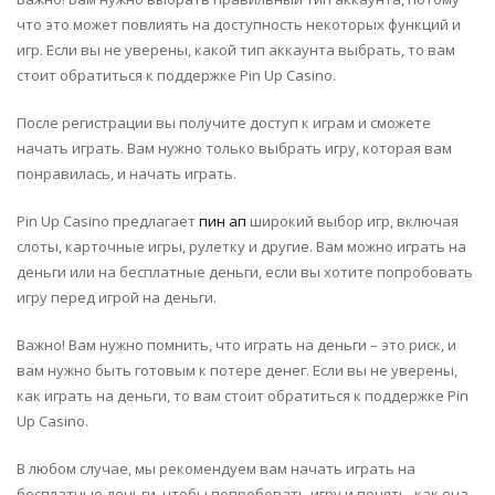
что это может повлиять на доступность некоторых функций и
игр. Если вы не уверены, какой тип аккаунта выбрать, то вам
стоит обратиться к поддержке Pin Up Casino.
После регистрации вы получите доступ к играм и сможете
начать играть. Вам нужно только выбрать игру, которая вам
понравилась, и начать играть.
Pin Up Casino предлагает
пин ап
широкий выбор игр, включая
слоты, карточные игры, рулетку и другие. Вам можно играть на
деньги или на бесплатные деньги, если вы хотите попробовать
игру перед игрой на деньги.
Важно! Вам нужно помнить, что играть на деньги – это риск, и
вам нужно быть готовым к потере денег. Если вы не уверены,
как играть на деньги, то вам стоит обратиться к поддержке Pin
Up Casino.
В любом случае, мы рекомендуем вам начать играть на
бесплатные деньги, чтобы попробовать игру и понять, как она