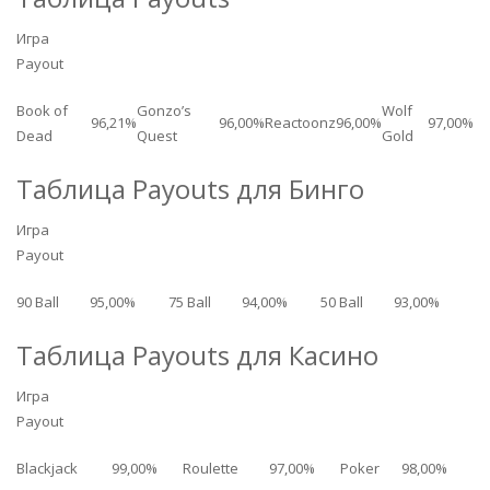
Игра
Payout
Book of
Gonzo’s
Wolf
96,21%
96,00%
Reactoonz
96,00%
97,00%
Dead
Quest
Gold
Таблица Payouts для Бинго
Игра
Payout
90 Ball
95,00%
75 Ball
94,00%
50 Ball
93,00%
Таблица Payouts для Касино
Игра
Payout
Blackjack
99,00%
Roulette
97,00%
Poker
98,00%