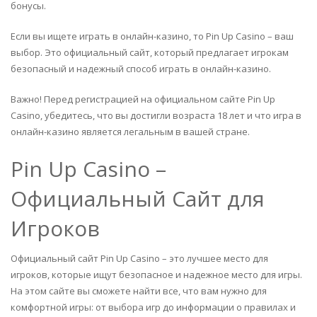
бонусы.
Если вы ищете играть в онлайн-казино, то Pin Up Casino – ваш
выбор. Это официальный сайт, который предлагает игрокам
безопасный и надежный способ играть в онлайн-казино.
Важно! Перед регистрацией на официальном сайте Pin Up
Casino, убедитесь, что вы достигли возраста 18 лет и что игра в
онлайн-казино является легальным в вашей стране.
Pin Up Casino –
Официальный Сайт для
Игроков
Официальный сайт Pin Up Casino – это лучшее место для
игроков, которые ищут безопасное и надежное место для игры.
На этом сайте вы сможете найти все, что вам нужно для
комфортной игры: от выбора игр до информации о правилах и