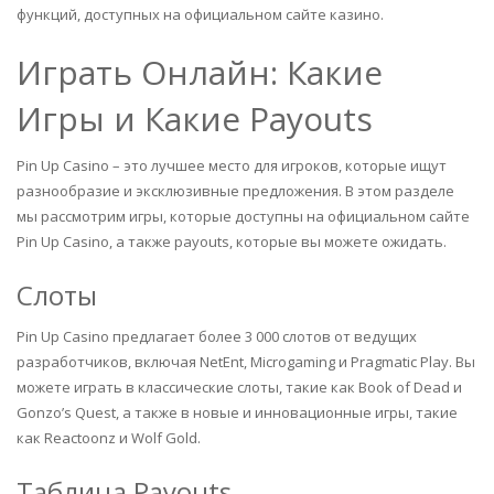
функций, доступных на официальном сайте казино.
Играть Онлайн: Какие
Игры и Какие Payouts
Pin Up Casino – это лучшее место для игроков, которые ищут
разнообразие и эксклюзивные предложения. В этом разделе
мы рассмотрим игры, которые доступны на официальном сайте
Pin Up Casino, а также payouts, которые вы можете ожидать.
Слоты
Pin Up Casino предлагает более 3 000 слотов от ведущих
разработчиков, включая NetEnt, Microgaming и Pragmatic Play. Вы
можете играть в классические слоты, такие как Book of Dead и
Gonzo’s Quest, а также в новые и инновационные игры, такие
как Reactoonz и Wolf Gold.
Таблица Payouts