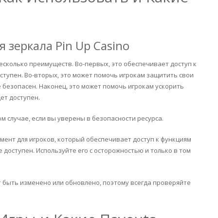
зеркала Pin Up Casino
несколько преимуществ. Во-первых, это обеспечивает доступ к
ступен. Во-вторых, это может помочь игрокам защитить свои
е безопасен. Наконец, это может помочь игрокам ускорить
ет доступен.
ом случае, если вы уверены в безопасности ресурса.
румент для игроков, который обеспечивает доступ к функциям
е доступен. Используйте его с осторожностью и только в том
т быть изменено или обновлено, поэтому всегда проверяйте