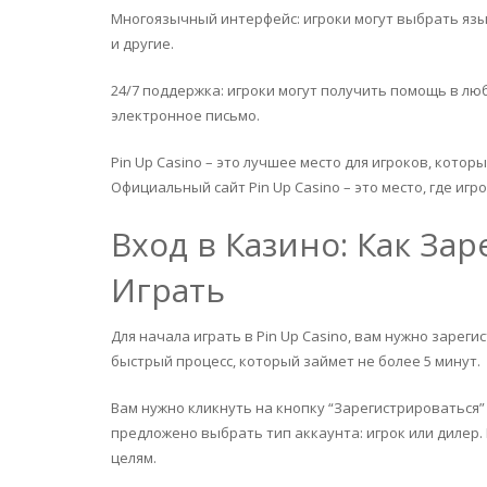
Многоязычный интерфейс: игроки могут выбрать язык
и другие.
24/7 поддержка: игроки могут получить помощь в лю
электронное письмо.
Pin Up Casino – это лучшее место для игроков, кото
Официальный сайт Pin Up Casino – это место, где игр
Вход в Казино: Как За
Играть
Для начала играть в Pin Up Casino, вам нужно зарег
быстрый процесс, который займет не более 5 минут.
Вам нужно кликнуть на кнопку “Зарегистрироваться” 
предложено выбрать тип аккаунта: игрок или дилер
целям.