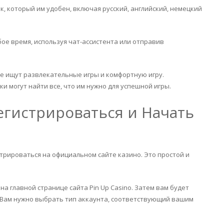
, который им удобен, включая русский, английский, немецкий
бое время, используя чат-ассистента или отправив
рые ищут развлекательные игры и комфортную игру.
оки могут найти все, что им нужно для успешной игры.
регистрироваться и Начать
истрироваться на официальном сайте казино. Это простой и
на главной странице сайта Pin Up Casino. Затем вам будет
. Вам нужно выбрать тип аккаунта, соответствующий вашим