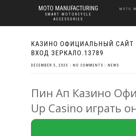
MOTO MANUFACTURING
MOTO 
SMART MOTORCYCLE
ACCESSORIES
КАЗИНО ОФИЦИАЛЬНЫЙ САЙТ P
ВХОД ЗЕРКАЛО.13789
DECEMBER 5, 2025
|
NO COMMENTS
|
NEWS
Пин Ап Казино Офи
Up Casino играть о