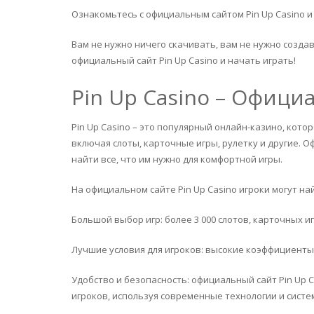
Ознакомьтесь с официальным сайтом Pin Up Casino и 
Вам не нужно ничего скачивать, вам не нужно создав
официальный сайт Pin Up Casino и начать играть!
Pin Up Casino – Офици
Pin Up Casino – это популярный онлайн-казино, кот
включая слоты, карточные игры, рулетку и другие. Оф
найти все, что им нужно для комфортной игры.
На официальном сайте Pin Up Casino игроки могут н
Большой выбор игр: более 3 000 слотов, карточных иг
Лучшие условия для игроков: высокие коэффициенты,
Удобство и безопасность: официальный сайт Pin Up
игроков, используя современные технологии и сист