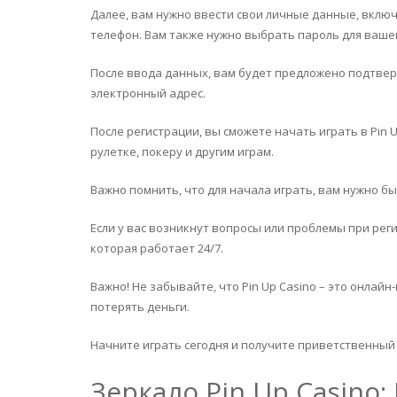
Далее, вам нужно ввести свои личные данные, включ
телефон. Вам также нужно выбрать пароль для вашег
После ввода данных, вам будет предложено подтвер
электронный адрес.
После регистрации, вы сможете начать играть в Pin 
рулетке, покеру и другим играм.
Важно помнить, что для начала играть, вам нужно бы
Если у вас возникнут вопросы или проблемы при реги
которая работает 24/7.
Важно! Не забывайте, что Pin Up Casino – это онлай
потерять деньги.
Начните играть сегодня и получите приветственный 
Зеркало Pin Up Casino: