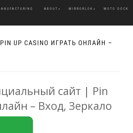
MANUFACTURING
ABOUT
MIRRORLOK
MOTO DOCK
IN UP CASINO ИГРАТЬ ОНЛАЙН –
циальный сайт | Pin
нлайн – Вход, Зеркало