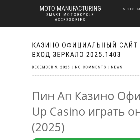
MOTO MANUFACTURING
MOTO 
SMART MOTORCYCLE
ACCESSORIES
КАЗИНО ОФИЦИАЛЬНЫЙ САЙТ P
ВХОД ЗЕРКАЛО 2025.1403
DECEMBER 9, 2025
|
NO COMMENTS
|
NEWS
Пин Ап Казино Офи
Up Casino играть о
(2025)