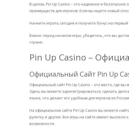
В целом, Pin Up Casino – это надежное и безопасное
преимуществ для игроков. Если вы ищете новый спосо
Начните играть сегодня и получите бонус на первый 
Важно: перед началом игры, убедитесь, что вы достиг
стране.
Pin Up Casino – Офици
Официальный Сайт Pin Up Ca
Официальный сайт Pin Up Casino – это место, где вы 
Здесь вы можете зарегистрироваться, сделать депози
языке, что делает его удобным для игроков из России
На официальном сайте Pin Up Casino вы можете найт
рулетку и другие. Все игры на сайте имеют высокое
возможности.