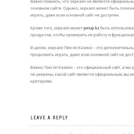
Важно помнить, что зеркало не является официальны
основном сайте. Однако, зеркало может быть полез
играть, даже если основной сайт не доступен.
Кроме того, зеркало может
pinup kz
быть использован
продуктов, чтобы проверить их работу и функциона
В целом, зеркало Пин Ап Казино – это дополнительн
продолжить играть, даже если основной сайт не дост
Важно: Пин Ап Казино – это официальный сайт, и мы 
не уверены, какой сайт является официальным, вы 
критериям.
LEAVE A REPLY