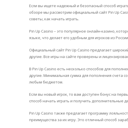
Если вы ищете надежный и безопасный способ играть 
обзоре мы рассмотрим официальный сайт Pin Up Casi
советы, как начать играть.
Pin Up Casino – это популярное онлайн-казино, котор
языке, что делает его удобным для игроков из России
Официальный сайт Pin Up Casino предлагает широкий 
другие. Все игры на сайте проверены и лицензирова
В Pin Up Casino есть несколько способов для пополн
другие. Минимальная сумма для пополнения счета сос
любым бюджетом.
Если вы новый игрок, то вам доступен бонус на перв
способ начать играть и получить дополнительные де
Pin Up Casino также предлагает программу лояльнос
преимущества за их игру. Это отличный способ зар