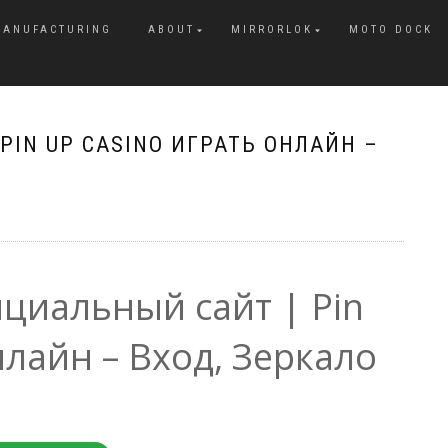
MANUFACTURING
ABOUT
MIRRORLOK
MOTO DOCK
IN UP CASINO ИГРАТЬ ОНЛАЙН –
циальный сайт | Pin
нлайн – Вход, Зеркало