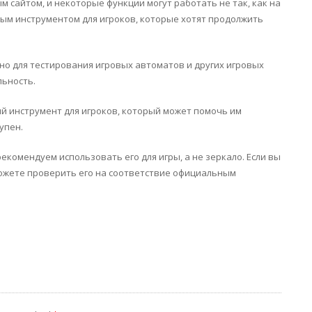
м сайтом, и некоторые функции могут работать не так, как на
ным инструментом для игроков, которые хотят продолжить
о для тестирования игровых автоматов и других игровых
льность.
ый инструмент для игроков, который может помочь им
упен.
рекомендуем использовать его для игры, а не зеркало. Если вы
можете проверить его на соответствие официальным