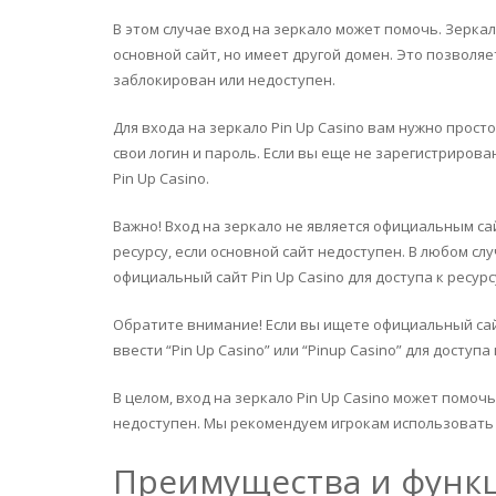
В этом случае вход на зеркало может помочь. Зеркало
основной сайт, но имеет другой домен. Это позволяет
заблокирован или недоступен.
Для входа на зеркало Pin Up Casino вам нужно прост
свои логин и пароль. Если вы еще не зарегистриров
Pin Up Casino.
Важно! Вход на зеркало не является официальным сай
ресурсу, если основной сайт недоступен. В любом с
официальный сайт Pin Up Casino для доступа к ресурс
Обратите внимание! Если вы ищете официальный сайт
ввести “Pin Up Casino” или “Pinup Casino” для доступ
В целом, вход на зеркало Pin Up Casino может помочь
недоступен. Мы рекомендуем игрокам использовать т
Преимущества и функ