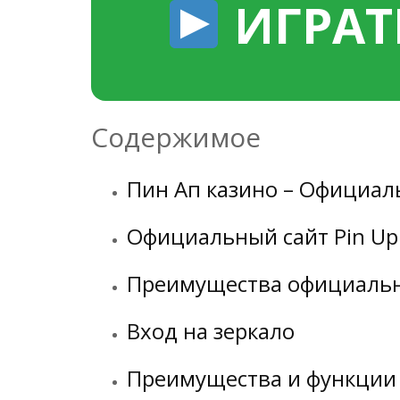
ИГРАТ
Содержимое
Пин Ап казино – Официал
Официальный сайт Pin Up
Преимущества официально
Вход на зеркало
Преимущества и функции 