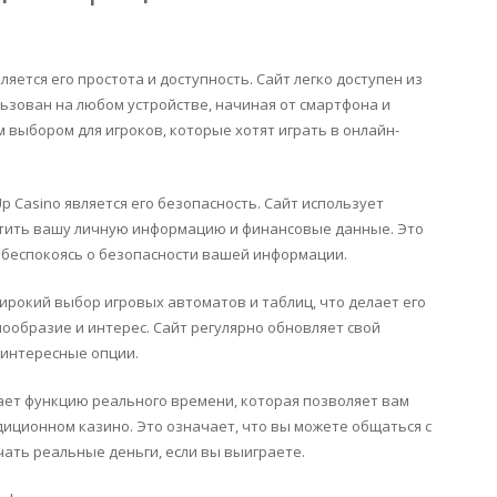
яется его простота и доступность. Сайт легко доступен из
льзован на любом устройстве, начиная от смартфона и
выбором для игроков, которые хотят играть в онлайн-
 Casino является его безопасность. Сайт использует
тить вашу личную информацию и финансовые данные. Это
е беспокоясь о безопасности вашей информации.
ирокий выбор игровых автоматов и таблиц, что делает его
ообразие и интерес. Сайт регулярно обновляет свой
 интересные опции.
гает функцию реального времени, которая позволяет вам
адиционном казино. Это означает, что вы можете общаться с
ать реальные деньги, если вы выиграете.