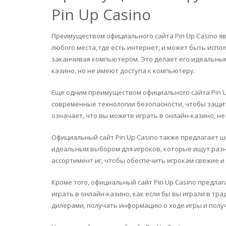
Pin Up Casino
Преимуществом официального сайта Pin Up Casino явл
любого места, где есть интернет, и может быть испо
заканчивая компьютером. Это делает его идеальным 
казино, но не имеют доступа к компьютеру.
Еще одним преимуществом официального сайта Pin Up
современные технологии безопасности, чтобы защи
означает, что вы можете играть в онлайн-казино, н
Официальный сайт Pin Up Casino также предлагает ш
идеальным выбором для игроков, которые ищут разн
ассортимент иг, чтобы обеспечить игрокам свежие и
Кроме того, официальный сайт Pin Up Casino предла
играть в онлайн-казино, как если бы вы играли в тр
дилерами, получать информацию о ходе игры и получ