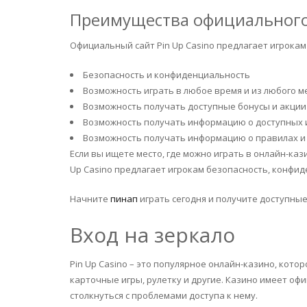
Преимущества официального 
Официальный сайт Pin Up Casino предлагает игрока
Безопасность и конфиденциальность
Возможность играть в любое время и из любого м
Возможность получать доступные бонусы и акции
Возможность получать информацию о доступных 
Возможность получать информацию о правилах и 
Если вы ищете место, где можно играть в онлайн-кази
Up Casino предлагает игрокам безопасность, конфид
Начните
пинап
играть сегодня и получите доступные
Вход на зеркало
Pin Up Casino – это популярное онлайн-казино, кото
карточные игры, рулетку и другие. Казино имеет офи
столкнуться с проблемами доступа к нему.