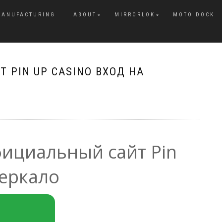
MANUFACTURING
ABOUT
MIRRORLOK
MOTO DOCK
 PIN UP CASINO ВХОД НА
фициальный сайт Pin
зеркало