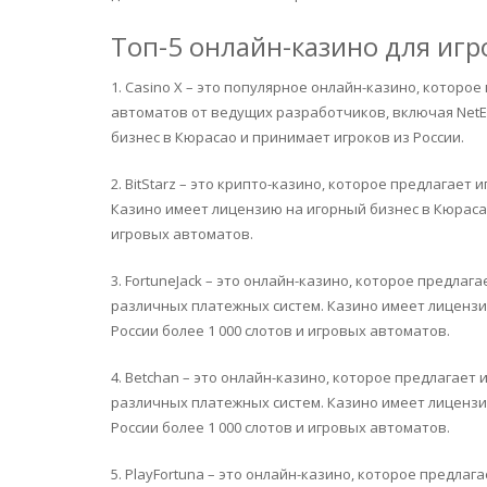
Топ-5 онлайн-казино для игр
1. Casino X – это популярное онлайн-казино, которое
автоматов от ведущих разработчиков, включая NetEn
бизнес в Кюрасао и принимает игроков из России.
2. BitStarz – это крипто-казино, которое предлагает
Казино имеет лицензию на игорный бизнес в Кюрасао 
игровых автоматов.
3. FortuneJack – это онлайн-казино, которое предлаг
различных платежных систем. Казино имеет лицензи
России более 1 000 слотов и игровых автоматов.
4. Betchan – это онлайн-казино, которое предлагает 
различных платежных систем. Казино имеет лицензи
России более 1 000 слотов и игровых автоматов.
5. PlayFortuna – это онлайн-казино, которое предлаг