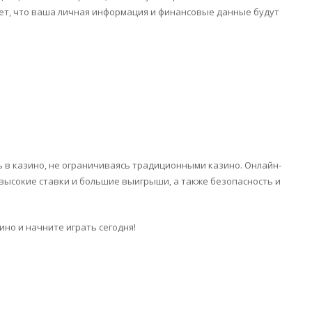
т, что ваша личная информация и финансовые данные будут
ть в казино, не ограничиваясь традиционными казино. Онлайн-
 высокие ставки и большие выигрыши, а также безопасность и
но и начните играть сегодня!