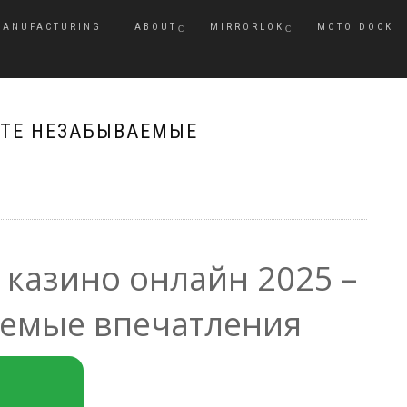
MANUFACTURING
ABOUT
MIRRORLOK
MOTO DOCK
ИТЕ НЕЗАБЫВАЕМЫЕ
казино онлайн 2025 –
аемые впечатления