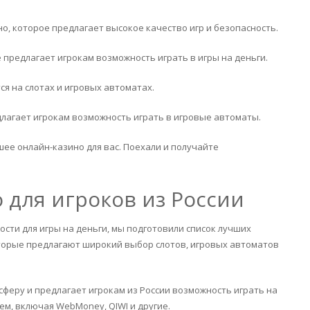
ино, которое предлагает высокое качество игр и безопасность.
е предлагает игрокам возможность играть в игры на деньги.
тся на слотах и игровых автоматах.
редлагает игрокам возможность играть в игровые автоматы.
ее онлайн-казино для вас. Поехали и получайте
 для игроков из России
ости для игры на деньги, мы подготовили список лучших
которые предлагают широкий выбор слотов, игровых автоматов
феру и предлагает игрокам из России возможность играть на
м, включая WebMoney, QIWI и другие.