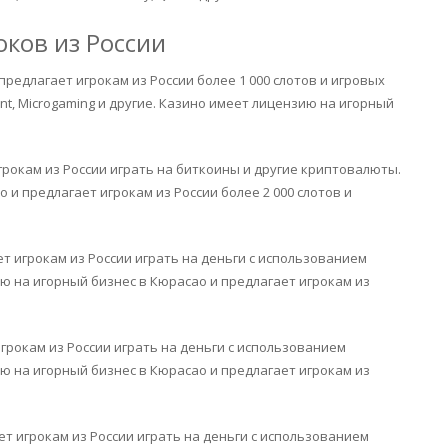
оков из России
 предлагает игрокам из России более 1 000 слотов и игровых
t, Microgaming и другие. Казино имеет лицензию на игорный
 игрокам из России играть на биткоины и другие криптовалюты.
и предлагает игрокам из России более 2 000 слотов и
ает игрокам из России играть на деньги с использованием
ю на игорный бизнес в Кюрасао и предлагает игрокам из
игрокам из России играть на деньги с использованием
ю на игорный бизнес в Кюрасао и предлагает игрокам из
ает игрокам из России играть на деньги с использованием