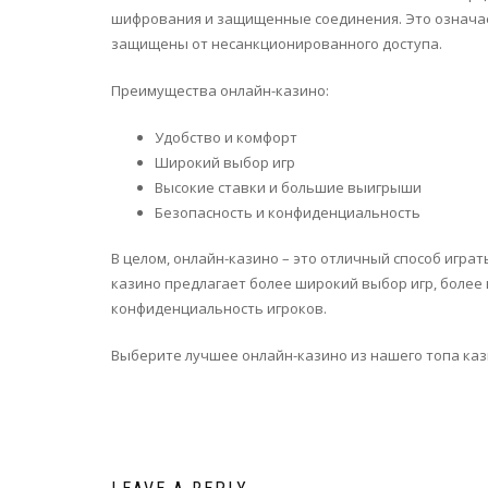
шифрования и защищенные соединения. Это означае
защищены от несанкционированного доступа.
Преимущества онлайн-казино:
Удобство и комфорт
Широкий выбор игр
Высокие ставки и большие выигрыши
Безопасность и конфиденциальность
В целом, онлайн-казино – это отличный способ игра
казино предлагает более широкий выбор игр, более
конфиденциальность игроков.
Выберите лучшее онлайн-казино из нашего топа кази