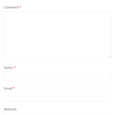
Comment
*
Name
*
Email
*
Website