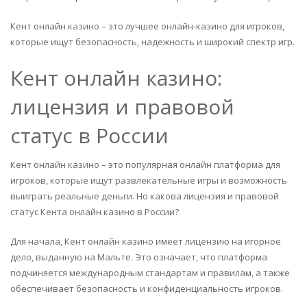
Кент онлайн казино – это лучшее онлайн-казино для игроков,
которые ищут безопасность, надежность и широкий спектр игр.
Кент онлайн казино:
лицензия и правовой
статус в России
Кент онлайн казино – это популярная онлайн платформа для
игроков, которые ищут развлекательные игры и возможность
выиграть реальные деньги. Но какова лицензия и правовой
статус Кента онлайн казино в России?
Для начала, Кент онлайн казино имеет лицензию на игорное
дело, выданную на Мальте. Это означает, что платформа
подчиняется международным стандартам и правилам, а также
обеспечивает безопасность и конфиденциальность игроков.