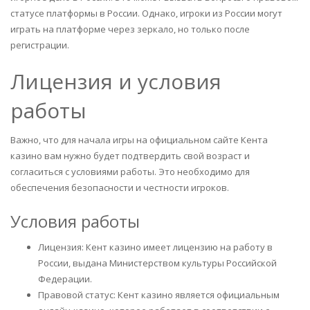
статусе платформы в России. Однако, игроки из России могут
играть на платформе через зеркало, но только после
регистрации.
Лицензия и условия
работы
Важно, что для начала игры на официальном сайте Кента
казино вам нужно будет подтвердить свой возраст и
согласиться с условиями работы. Это необходимо для
обеспечения безопасности и честности игроков.
Условия работы
Лицензия: Кент казино имеет лицензию на работу в
России, выдана Министерством культуры Российской
Федерации.
Правовой статус: Кент казино является официальным