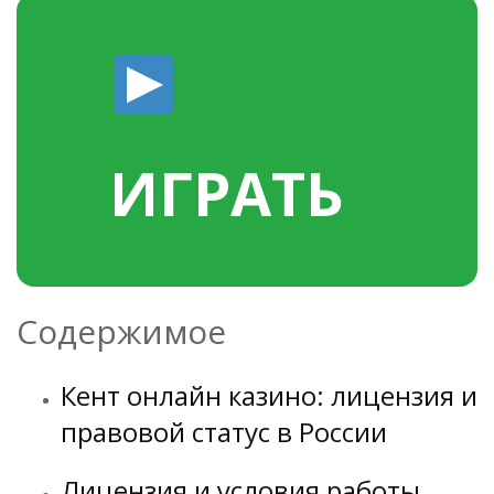
ИГРАТЬ
Содержимое
Кент онлайн казино: лицензия и
правовой статус в России
Лицензия и условия работы