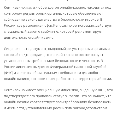
Кент казино, как и любое другое онлайн-казино, находится под
контролем регуляторных органов, которые обеспечивают
соблюдение законодательства и безопасности игроков. В
России, где расположен офис Kent casino регистрация, действует
специальный закон о гамблинге, который регламентирует
деятельность онлайн-казино.
Лицензия – это документ, выданный регуляторными органами,
который подтверждает, что онлайн-казино соответствует
установленным требованиям безопасности и честности. В
России лицензия выдается Федеральной налоговой службой
(ФНС) и является обязательным требованием для любого
онлайн-казино, которое хочет работать на территории России.
Кент казино имеет официальную лицензию, выданную ФНС, что
подтверждает его правовой статус в России. Это означает, что
онлайн-казино соответствует всем требованиям безопасности
и честности, установленным российским законодательством.