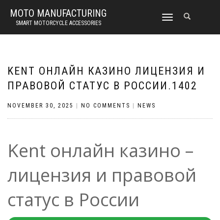
MOTO MANUFACTURING
TOGGLE
SMART MOTORCYCLE ACCESSORIES
NAVIGATION
KENT ОНЛАЙН КАЗИНО ЛИЦЕНЗИЯ И
ПРАВОВОЙ СТАТУС В РОССИИ.1402
NOVEMBER 30, 2025
|
NO COMMENTS
|
NEWS
Kent онлайн казино –
лицензия и правовой
статус в России