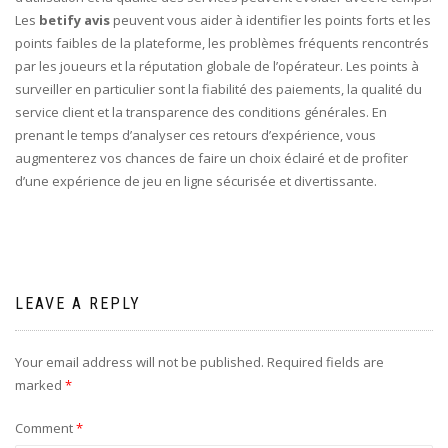
Les
betify avis
peuvent vous aider à identifier les points forts et les
points faibles de la plateforme, les problèmes fréquents rencontrés
par les joueurs et la réputation globale de l’opérateur. Les points à
surveiller en particulier sont la fiabilité des paiements, la qualité du
service client et la transparence des conditions générales. En
prenant le temps d’analyser ces retours d’expérience, vous
augmenterez vos chances de faire un choix éclairé et de profiter
d’une expérience de jeu en ligne sécurisée et divertissante.
LEAVE A REPLY
Your email address will not be published.
Required fields are
marked
*
Comment
*