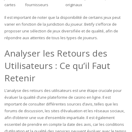
cartes
fournisseurs
originaux
Il est important de noter que la disponibilité de certains jeux peut
varier en fonction de la juridiction du joueur. Betify s’efforce de
proposer une sélection de jeux diversifiée et de qualité, afin de
répondre aux attentes de tous les types de joueurs.
Analyser les Retours des
Utilisateurs : Ce qu’il Faut
Retenir
L’analyse des retours des utilisateurs est une étape cruciale pour
évaluer la qualité d’une plateforme de casino en ligne. Il est
important de consulter différentes sources d’avis, telles que les
forums de discussion, les sites d’évaluation et les réseaux sociaux,
afin d’obtenir une vue d’ensemble impartiale. Il est également
essentiel de prendre en compte la date des avis, car les conditions
d’utilisation et la qualité des services peuvent évoluer avec le temps.