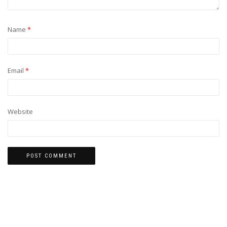
Name
*
Email
*
Website