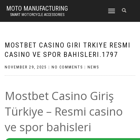
MOTO MANUFACTURING
TOGGLE
SMART MOTORCYCLE ACCESSORIES
NAVIGATION
MOSTBET CASINO GIRI TRKIYE RESMI
CASINO VE SPOR BAHISLERI.1797
NOVEMBER 29, 2025
|
NO COMMENTS
|
NEWS
Mostbet Casino Giriş
Türkiye – Resmi casino
ve spor bahisleri