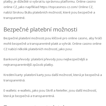
platby, je důležité si vybrat tu správnou platformu. Online casino
online CZ, jako například https://topcasinos-cz.com/ Online CZ,
nabízí širokou škálu platebních možností, které jsou bezpečné a
transparentné.
Bezpečné platební možnosti
Bezpečné platební možnosti jsou klíčové pro online casino, aby hráči
mohli bezpečně a transparentně platit a vyhrát. Online casino online
CZ nabízí několik platebních možností, jako jsou:
Bankovní převody: platební převody jsou nejbezpečnější a
nejtransparentnější způsob platby.
Kreditní karty: platební karty jsou další možností, která je bezpečná a
transparentná.
E-wallets: e-wallets, jako jsou Skrill a Neteller, jsou další možností,
která je bezpečná a transparentná.