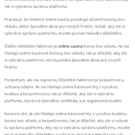
ste si vybrali tu správnu platformu.
Pravda je, že niektoré online kasíny ponúkajú úžasné bonusy bez
vkladu, alebo špeciálne akcie pre nových hráčov. Avšak, aby ste si
vybrali tu správnu platformu, musíte poznať niekoľko dôležitého.
Ďalším dôležitém faktorom je
online casina
bonus bez vkladu. Ak ste
hľadajú online kasínové bonusy bez vkladu, tak je dôležité, aby ste
si vybrali tu platformu, ktorá ponúka špeciálne akcie pre nových
hráčov.
Posledným, ale nie najmenej dôležitém faktorom je bezpečnost a
ochrana údajov. Ak ste hľadajú online kasínové hry s vysokou
kvalitou a bezpečnosťou, tak je dôležité, aby ste si vybrali tu
platformu, ktorá má špeciálne certifikáty a je regulovaná úradmi.
Na konci dní, ak ste hľadajú online kasínové hry s vysokou kvalitou,
bonus bez vkladu a bezpečnostou, tak je dôležité, aby ste si vybrali
tu správnu platformu. Aby ste si vybrali tu správnu platformu, musíte
poznať niekoľko dôležitého a vybrať tu, ktorá je najlepšia pre vás.