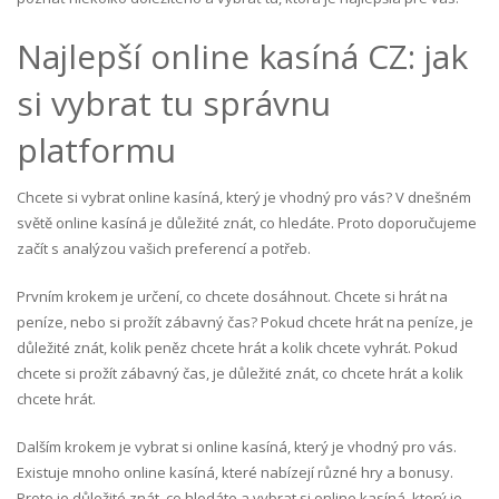
Najlepší online kasíná CZ: jak
si vybrat tu správnu
platformu
Chcete si vybrat online kasíná, který je vhodný pro vás? V dnešném
světě online kasíná je důležité znát, co hledáte. Proto doporučujeme
začít s analýzou vašich preferencí a potřeb.
Prvním krokem je určení, co chcete dosáhnout. Chcete si hrát na
peníze, nebo si prožít zábavný čas? Pokud chcete hrát na peníze, je
důležité znát, kolik peněz chcete hrát a kolik chcete vyhrát. Pokud
chcete si prožít zábavný čas, je důležité znát, co chcete hrát a kolik
chcete hrát.
Dalším krokem je vybrat si online kasíná, který je vhodný pro vás.
Existuje mnoho online kasíná, které nabízejí různé hry a bonusy.
Proto je důležité znát, co hledáte a vybrat si online kasíná, který je