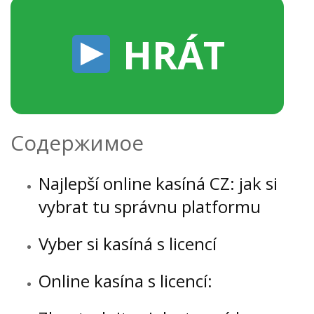
HRÁT
Содержимое
Najlepší online kasíná CZ: jak si
vybrat tu správnu platformu
Vyber si kasíná s licencí
Online kasína s licencí: