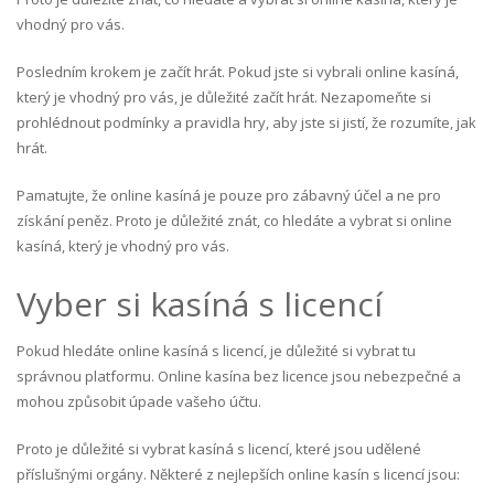
vhodný pro vás.
Posledním krokem je začít hrát. Pokud jste si vybrali online kasíná,
který je vhodný pro vás, je důležité začít hrát. Nezapomeňte si
prohlédnout podmínky a pravidla hry, aby jste si jistí, že rozumíte, jak
hrát.
Pamatujte, že online kasíná je pouze pro zábavný účel a ne pro
získání peněz. Proto je důležité znát, co hledáte a vybrat si online
kasíná, který je vhodný pro vás.
Vyber si kasíná s licencí
Pokud hledáte online kasíná s licencí, je důležité si vybrat tu
správnou platformu. Online kasína bez licence jsou nebezpečné a
mohou způsobit úpade vašeho účtu.
Proto je důležité si vybrat kasíná s licencí, které jsou udělené
příslušnými orgány. Některé z nejlepších online kasín s licencí jsou: